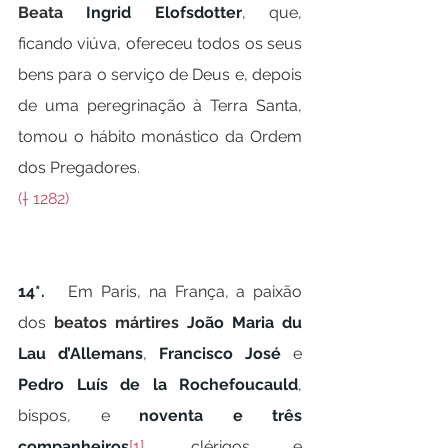
Beata 
Ingrid
Elofsdotter
, que, 
ficando viúva, ofereceu todos os seus 
bens para o serviço de Deus e, depois 
de uma peregrinação à Terra Santa, 
tomou o hábito monástico da Ordem 
dos Pregadores.
(† 1282)
14*.   
Em Paris, na França, a paixão 
dos 
beatos mártires 
João Maria du 
Lau d’Allemans
, 
Francisco José
 e 
Pedro Luís de la Rochefoucauld
, 
bispos, e 
noventa
e três 
companheiros
[1]
, clérigos e 