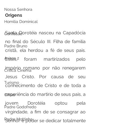
Nossa Senhora
Origens
Homilia Dominical
Santa Dorotéia nasceu na Capadócia 
Confissão
no final do Século III. Filha de família 
Padre Bruno
cristã, ela herdou a fé de seus pais. 
Avisos 2
Estes, foram martirizados pelo 
império romano por não renegarem 
Crítica Cinema
Jesus Cristo. Por causa de seu 
Turismo
conhecimento de Cristo e de toda a 
experiência do martírio de seus pais, a 
Cifras
jovem Dorotéia optou pela 
Padre Godofredo
virgindade, a fim de se consagrar ao 
Padre Mottinha
Senhor e poder se dedicar totalmente 