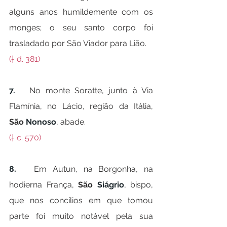
alguns anos humildemente com os 
monges; o seu santo corpo foi 
trasladado por São Viador para Lião.
(† d. 381)
7.   
No monte Soratte, junto à Via 
Flamínia, no Lácio, região da Itália, 
São 
Nonoso
, abade.
(† c. 570)
8.   
Em Autun, na Borgonha, na 
hodierna França, 
São 
Siágrio
, bispo, 
que nos concílios em que tomou 
parte foi muito notável pela sua 