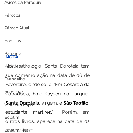
Avisos da Paróquia
Párocos
Pároco Atual
Homilias
Paróquia
NOTA
No Martirológio, Santa Dorotéia tem 
Padroeira
sua comemoração na data de 06 de 
Evangelho
Fevereiro, onde se lê: 
"
Em Cesareia da 
Aconteceu
Capadócia, hoje Kayseri, na Turquia, 
Santa Doroteia
, virgem, e 
São Teófilo
, 
Video do Papa
estudante, mártires."
  Porém, em 
Boletim
outros livros, aparece na data de 02 
de setembro.
Boletim Kids