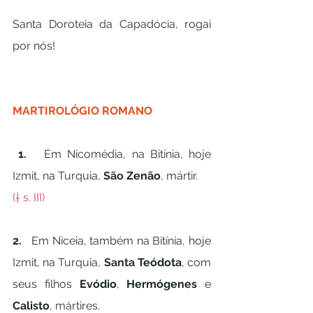
Santa Doroteia da Capadócia, rogai 
por nós!
MARTIROLÓGIO ROMANO
1.   
Em Nicomédia, na Bitínia, hoje 
Izmit, na Turquia, 
São 
Zenão
, mártir.  
(† s. III)
2.   
Em Niceia, também na Bitínia, hoje 
Izmit, na Turquia, 
Santa 
Teódota
, com 
seus filhos 
Evódio
, 
Hermógenes
 e 
Calisto
, mártires.  