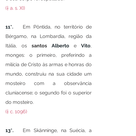
(† a. s. XI)
11*.   
Em Pôntida, no território de 
Bérgamo, na Lombardia, região da 
Itália, os 
santos 
Alberto
 e 
Vito
, 
monges: o primeiro, preferindo a 
milícia de Cristo às armas e honras do 
mundo, construiu na sua cidade um 
mosteiro com a observância 
cluniacense; o segundo foi o superior 
do mosteiro.
(† c. 1096)
13*.   
Em Skänninge, na Suécia, a 