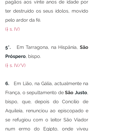
pagãos aos vinte anos de idade por 
ter destruído os seus ídolos, movido 
pelo ardor da fé.
(† s. IV)
5*.   
Em Tarragona, na Hispânia, 
São 
Próspero
, bispo.
(† s. IV/V)
6.   
Em Lião, na Gália, actualmente na 
França, o sepultamento de 
São 
Justo
, 
bispo, que, depois do Concílio de 
Aquileia, renunciou ao episcopado e 
se refugiou com o leitor São Viador 
num ermo do Egipto, onde viveu 