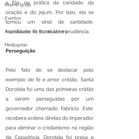
a Ele, na prática da caridade, da 
Interno Igreja
oração e do jejum. Por isso, ela se 
Eventos
tornou um sinal de santidade, 
humildade, fé, bondade e prudência.
Arquidiocese do Rio de Janeiro
Medjugorje
Perseguição
Pelo fato de se destacar pelo 
exemplo de fé e amor cristão, Santa 
Dorotéia foi uma das primeiras cristãs 
a serem perseguidas por um 
governador chamado Fabrício. Este, 
recebera ordens diretas do imperador 
para eliminar o cristianismo na região 
da Capadócia. Dorotéia foi presa e 