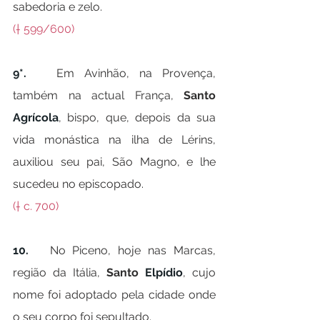
sabedoria e zelo.
(† 599/600)
9*.   
Em Avinhão, na Provença, 
também na actual França, 
Santo 
Agrícola
, bispo, que, depois da sua 
vida monástica na ilha de Lérins, 
auxiliou seu pai, São Magno, e lhe 
sucedeu no episcopado.
(† c. 700)
10.   
No Piceno, hoje nas Marcas, 
região da Itália, 
Santo 
Elpídio
, cujo 
nome foi adoptado pela cidade onde 
o seu corpo foi sepultado.