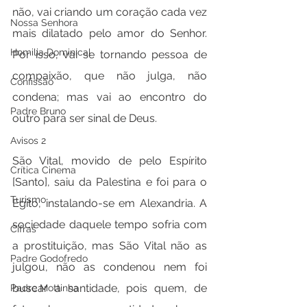
não, vai criando um coração cada vez 
Nossa Senhora
mais dilatado pelo amor do Senhor. 
Homilia Dominical
Por isso, vai se tornando pessoa de 
compaixão, que não julga, não 
Confissão
condena; mas vai ao encontro do 
Padre Bruno
outro para ser sinal de Deus.
Avisos 2
São Vital, movido de pelo Espírito 
Crítica Cinema
[Santo], saiu da Palestina e foi para o 
Turismo
Egito, instalando-se em Alexandria. A 
sociedade daquele tempo sofria com 
Cifras
a prostituição, mas São Vital não as 
Padre Godofredo
julgou, não as condenou nem foi 
buscar a santidade, pois quem, de 
Padre Mottinha