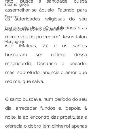
fato, busca a santidade, busca 
Interno Igreja
assemelhar-se àquele. Falando para 
Eventos
as autoridades religiosas do seu 
tempo, ele disse: “Os publicanos e as 
Arquidiocese do Rio de Janeiro
meretrizes os precedem”. Jesus falou 
Medjugorje
isso (Mateus, 21) e os santos 
buscaram ser reflexo dessa 
misericórdia. Denuncie o pecado, 
mas, sobretudo, anuncie o amor que 
redime, que salva.
O santo buscava, num período do seu 
dia, arrecadar fundos e, depois, à 
noite, ia ao encontro das prostitutas e 
oferecia o dobro [em dinheiro] apenas 