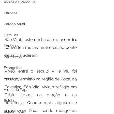
Avisos da Paróquia
Párocos
Pároco Atual
Homilias
São Vital, testemunha da misericórdia; 
Paróquia
converteu muitas mulheres, ao ponto 
delas o ajudarem
Padroeira
Evangelho
Viveu entre o século VI e VII, foi 
monge, ermitão na região de Gaza, na 
Aconteceu
Palestina. São Vital vivia o refúgio em 
Video do Papa
Cristo Jesus, na oração e na 
Boletim
penitência. Quanto mais alguém se 
refugia em Deus, sendo monge ou 
Boletim Kids