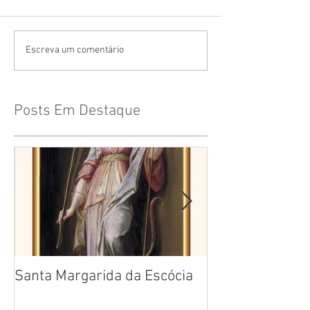
Escreva um comentário
Posts Em Destaque
Santa Margarida da Escócia
Santa Teresa B
Cruz