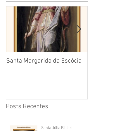
Santa Margarida da Escócia
Santa Teresa B
Cruz
Posts Recentes
Santa Júlia Billiart