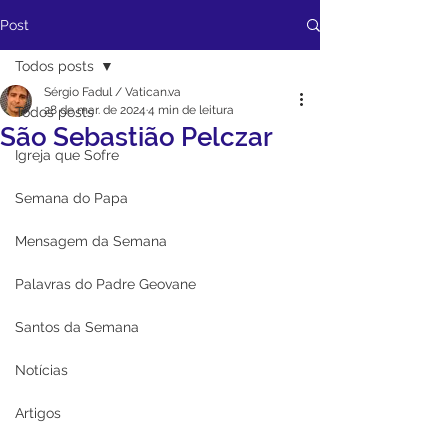
Post
Todos posts
Sérgio Fadul / Vatican.va
28 de mar. de 2024
4 min de leitura
Todos posts
São Sebastião Pelczar
Igreja que Sofre
Semana do Papa
Mensagem da Semana
Palavras do Padre Geovane
Santos da Semana
Notícias
Artigos