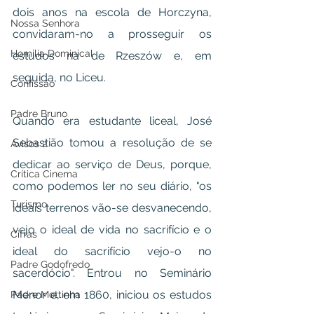
dois anos na escola de Horczyna, 
Nossa Senhora
convidaram-no a prosseguir os 
Homilia Dominical
estudos na de Rzeszów e, em 
seguida, no Liceu.
Confissão
Padre Bruno
Quando era estudante liceal, José 
Sebastião tomou a resolução de se 
Avisos 2
dedicar ao serviço de Deus, porque, 
Crítica Cinema
como podemos ler no seu diário, "os 
Turismo
ideais terrenos vão-se desvanecendo, 
vejo o ideal de vida no sacrifício e o 
Cifras
ideal do sacrifício vejo-o no 
Padre Godofredo
sacerdócio". Entrou no Seminário 
Menor e, em 1860, iniciou os estudos 
Padre Mottinha