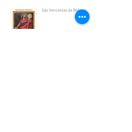
São Venceslau da Boêmia
São Vicente de Paulo
São Cosme e São Damião