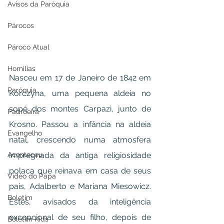
Avisos da Paróquia
Párocos
Pároco Atual
Homilias
Nasceu em 17 de Janeiro de 1842 em 
Paróquia
Korczyna, uma pequena aldeia no 
sopé dos montes Carpazi, junto de 
Padroeira
Krosno. Passou a infância na aldeia 
Evangelho
natal, crescendo numa atmosfera 
impregnada da antiga religiosidade 
Aconteceu
polaca que reinava em casa de seus 
Video do Papa
pais, Adalberto e Mariana Miesowicz. 
Boletim
Estes, avisados da inteligência 
excepcional de seu filho, depois de 
Boletim Kids