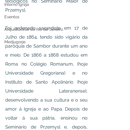
teológicos no Seminário Maior de 
Interno Igreja
Przemysl.
Eventos
Foi ordenado sacerdote em 17 de 
Arquidiocese do Rio de Janeiro
Julho de 1864, tendo sido vigário da 
Medjugorje
paróquia de Sambor durante um ano 
e meio. De 1866 a 1868 estudou em 
Roma no Colégio Romanum, (hoje 
Universidade Gregoriana) e no 
Instituto de Santo Apolinário (hoje 
Universidade Lateranense), 
desenvolvendo a sua cultura e o seu 
amor à Igreja e ao Papa. Depois de 
voltar à sua pátria, ensinou no 
Seminário de Przemysl e, depois, 