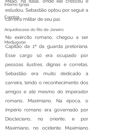
Milão, na Itália, onde ele cresceu e 
Interno Igreja
estudou. Sebastião optou por seguir a 
Eventos
carreira militar de seu pai.
Arquidiocese do Rio de Janeiro
No exército romano, chegou a ser 
Medjugorje
Capitão da 1ª da guarda pretoriana. 
Esse cargo só era ocupado por 
pessoas ilustres, dignas e corretas. 
Sebastião era muito dedicado à 
carreira, tendo o reconhecimento dos 
amigos e até mesmo do imperador 
romano, Maximiano. Na época, o 
império romano era governado por 
Diocleciano, no oriente, e por 
Maximiano, no ocidente. Maximiano 