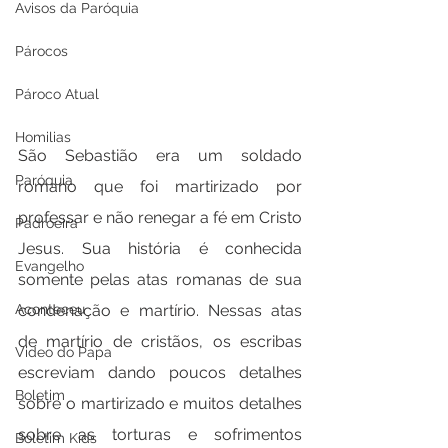
Avisos da Paróquia
Párocos
Pároco Atual
Homilias
São Sebastião era um soldado 
Paróquia
romano que foi martirizado por 
professar e não renegar a fé em Cristo 
Padroeira
Jesus. Sua história é conhecida 
Evangelho
somente pelas atas romanas de sua 
condenação e martírio. Nessas atas 
Aconteceu
de martírio de cristãos, os escribas 
Video do Papa
escreviam dando poucos detalhes 
Boletim
sobre o martirizado e muitos detalhes 
sobre as torturas e sofrimentos 
Boletim Kids