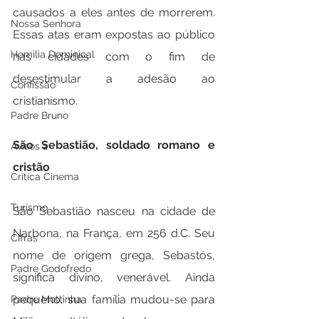
causados a eles antes de morrerem. 
Nossa Senhora
Essas atas eram expostas ao público 
Homilia Dominical
nas cidades com o fim de 
desestimular a adesão ao 
Confissão
cristianismo.
Padre Bruno
São Sebastião, soldado romano e 
Avisos 2
cristão
Crítica Cinema
Turismo
São Sebastião nasceu na cidade de 
Narbona, na França, em 256 d.C. Seu 
Cifras
nome de origem grega, Sebastós, 
Padre Godofredo
significa divino, venerável. Ainda 
pequeno, sua família mudou-se para 
Padre Mottinha