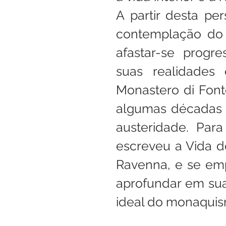
A partir desta per
contemplação do 
afastar-se progr
suas realidades 
Monastero di Font
algumas décadas a
austeridade. Para
escreveu a Vida d
Ravenna, e se e
aprofundar em sua
ideal do monaquis