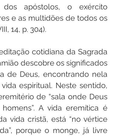
dos apóstolos, o exército 
res e as multidões de todos os 
I, 14, p. 304).
ditação cotidiana da Sagrada 
amião descobre os significados 
ra de Deus, encontrando nela 
ida espiritual. Neste sentido, 
remitério de “sala onde Deus 
homens”. A vida eremítica é 
 vida cristã, está “no vértice 
da”, porque o monge, já livre 