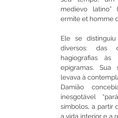
medievo latino” (
ermite et homme d’
Ele se distinguiu
diversos: das 
hagiografias às
epigramas. Sua s
levava à contempl
Damião conceb
inesgotável “pa
símbolos, a partir 
a vida interior e a 