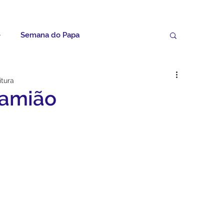
e
Semana do Papa
Palavras do Padre Geovane
itura
Damião
ícias
Artigos
Avisos da Paróquia
Homilias
Paróquia
Padroeira
Video do Papa
Boletim