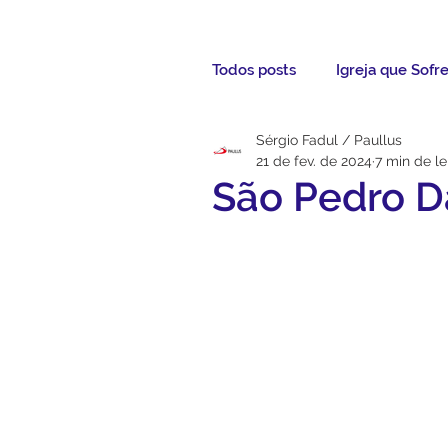
Todos posts
Igreja que Sofr
Sérgio Fadul / Paullus
Mensagem da Semana
21 de fev. de 2024
7 min de le
São Pedro 
Santos da Semana
Not
Párocos
Pároco Atual
Evangelho
Aconteceu