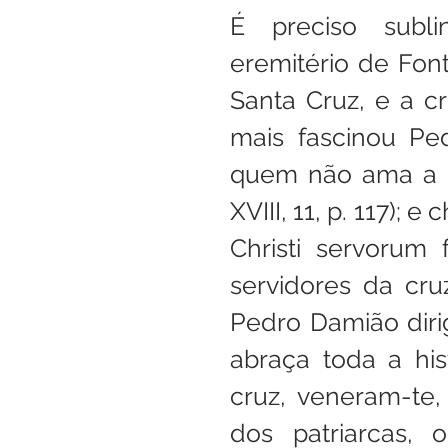
É preciso subli
eremitério de Fon
Santa Cruz, e a cr
mais fascinou Pe
quem não ama a cr
XVIII, 11, p. 117); 
Christi servorum 
servidores da cruz 
Pedro Damião diri
abraça toda a his
cruz, veneram-te,
dos patriarcas, o