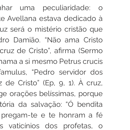
nhar uma peculiaridade: o 
te Avellana estava dedicado à 
uz será o mistério cristão que 
dro Damião. “Não ama Cristo 
uz de Cristo”, afirma (Sermo 
e chama a si mesmo Petrus crucis 
famulus, “Pedro servidor dos 
de Cristo” (Ep, 9, 1). À cruz, 
ge orações belíssimas, porque 
tória da salvação: “Ó bendita 
 pregam-te e te honram a fé 
s vaticínios dos profetas, o 