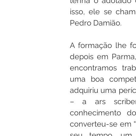
tenha o adotado c
isso, ele se cham
Pedro Damião.
A formação lhe fo
depois em Parma, 
encontramos trab
uma boa competê
adquiriu uma períc
– a ars scribe
conhecimento dos
converteu-se em “
seu tempo, um d