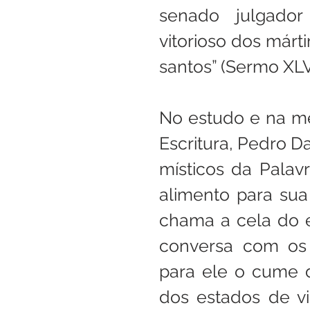
senado julgador 
vitorioso dos márti
santos” (Sermo XLVII
No estudo e na me
Escritura, Pedro D
místicos da Palav
alimento para sua v
chama a cela do e
conversa com os 
para ele o cume da
dos estados de vi