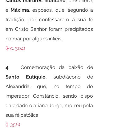
santos mártires Montano
, presbítero, 
e 
Máxima
, esposos, que, segundo a 
tradição, por confessarem a sua fé 
em Cristo Senhor foram precipitados 
no mar por alguns infiéis.
(† c. 304)
4.   
Comemoração da paixão de 
Santo Eutíquio
, subdiácono de 
Alexandria, que, no tempo do 
imperador Constâncio, sendo bispo 
da cidade o ariano Jorge, morreu pela 
sua fé católica.
(† 356)