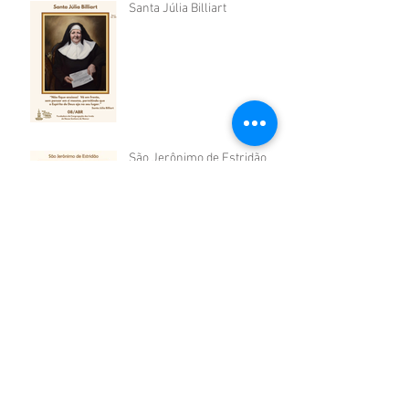
Santa Júlia Billiart
São Jerônimo de Estridão
Santos Arcanjos Miguel,
Gabriel e Rafael