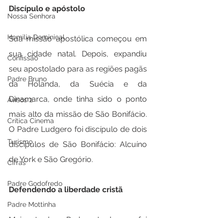
Discípulo e apóstolo
Nossa Senhora
Homilia Dominical
Sua missão apostólica começou em 
sua cidade natal. Depois, expandiu 
Confissão
seu apostolado para as regiões pagãs 
Padre Bruno
da Holanda, da Suécia e da 
Dinamarca, onde tinha sido o ponto 
Avisos 2
mais alto da missão de São Bonifácio. 
Crítica Cinema
O Padre Ludgero foi discípulo de dois 
Turismo
discípulos de São Bonifácio: Alcuíno 
de York e São Gregório.
Cifras
Padre Godofredo
Defendendo a liberdade cristã
Padre Mottinha