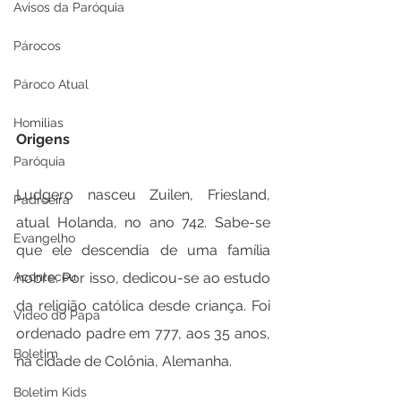
Avisos da Paróquia
Párocos
Pároco Atual
Homilias
Origens
Paróquia
Ludgero nasceu Zuilen, Friesland, 
Padroeira
atual Holanda, no ano 742. Sabe-se 
Evangelho
que ele descendia de uma família 
nobre. Por isso, dedicou-se ao estudo 
Aconteceu
da religião católica desde criança. Foi 
Video do Papa
ordenado padre em 777, aos 35 anos, 
Boletim
na cidade de Colônia, Alemanha.
Boletim Kids