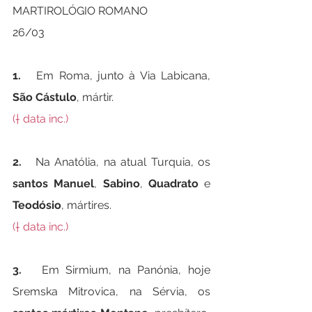
MARTIROLÓGIO ROMANO
26/03
1.   
Em Roma, junto à Via Labicana, 
São Cástulo
, mártir.
(† data inc.)
2.   
Na Anatólia, na atual Turquia, os 
santos Manuel
, 
Sabino
, 
Quadrato
 e 
Teodósio
, mártires.
(† data inc.)
3.   
Em Sirmium, na Panónia, hoje 
Sremska Mitrovica, na Sérvia, os 