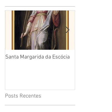
Santa Margarida da Escócia
Santa Teresa B
Cruz
Posts Recentes