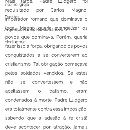
Mais tarde, Padre Ludgero foi 
Interno Igreja
requisitado por Carlos Magno, 
Eventos
imperador romano que dominava o 
local. Magno queria evangelizar os 
Arquidiocese do Rio de Janeiro
povos que dominava. Porém, queria 
Medjugorje
fazer isso à força, obrigando os povos 
conquistados a se converterem ao 
cristianismo. Tal obrigação começava 
pelos soldados vencidos. Se estes 
não se convertessem e não 
aceitassem o batismo, eram 
condenados à morte. Padre Ludgero 
era totalmente contra essa imposição, 
sabendo que a adesão à fé cristã 
deve acontecer por atração, jamais 