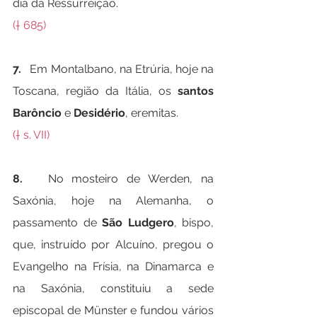
dia da Ressurreição.
(† 685)
7.   
Em Montalbano, na Etrúria, hoje na 
Toscana, região da Itália, os 
santos 
Barôncio
 e 
Desidério
, eremitas.
(† s. VII)
8.   
No mosteiro de Werden, na 
Saxónia, hoje na Alemanha, o 
passamento de 
São Ludgero
, bispo, 
que, instruído por Alcuíno, pregou o 
Evangelho na Frísia, na Dinamarca e 
na Saxónia, constituiu a sede 
episcopal de Münster e fundou vários 