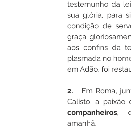
testemunho da lei
sua glória, para s
condição de servo
graça gloriosamen
aos confins da t
plasmada no home
em Adão, foi resta
2.   
Em Roma, junt
Calisto, a paixão
companheiros
, c
amanhã.