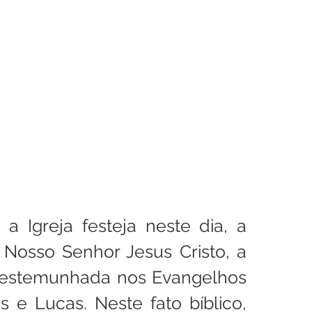
enhora
Homilia Dominical
Avisos 2
Crítica Cinema
dre Godofredo
Padre Mottinha
a Igreja festeja neste dia, a 
 Nosso Senhor Jesus Cristo, a 
testemunhada nos Evangelhos 
 e Lucas. Neste fato bíblico, 