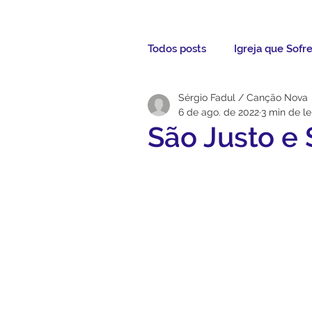
Todos posts
Igreja que Sofr
Sérgio Fadul / Canção Nova
Mensagem da Semana
6 de ago. de 2022
3 min de le
São Justo e 
Santos da Semana
Not
Párocos
Pároco Atual
Evangelho
Aconteceu