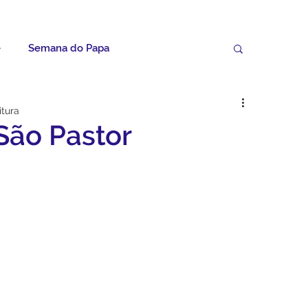
e
Semana do Papa
Palavras do Padre Geovane
itura
São Pastor
ícias
Artigos
Avisos da Paróquia
Homilias
Paróquia
Padroeira
Video do Papa
Boletim