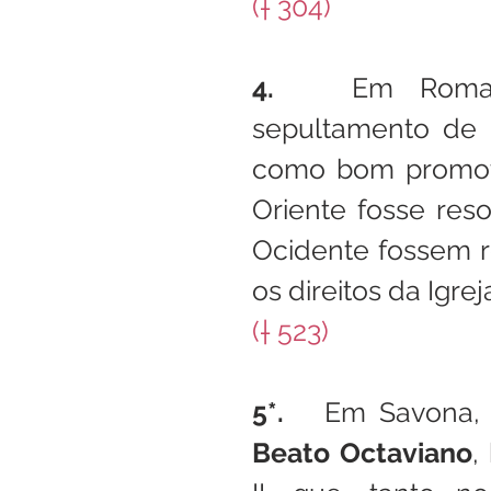
(† 304)
4.   
Em Roma,
sepultamento de 
como bom promoto
Oriente fosse res
Ocidente fossem r
os direitos da Igrej
(† 523)
5*.   
Beato Octaviano
,