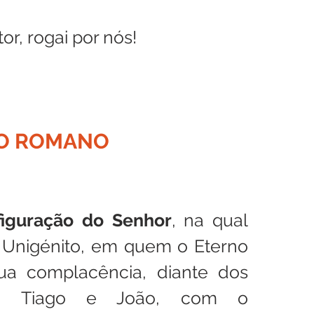
or, rogai por nós!
O ROMANO
figuração do Senhor
, na qual 
o Unigénito, em quem o Eterno 
ua complacência, diante dos 
o, Tiago e João, com o 