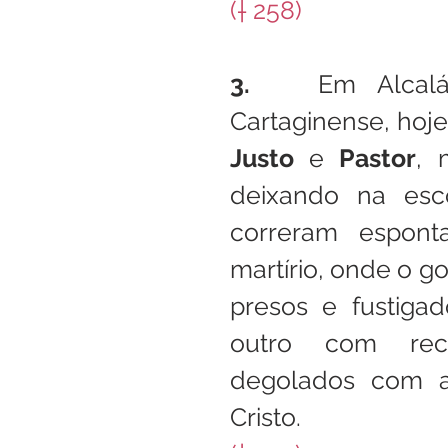
(† 258)
3.   
Em Alcalá
Cartaginense, hoje
Justo
 e 
Pastor
, 
deixando na esco
correram espont
martírio, onde o 
presos e fustiga
outro com recí
degolados com a
Cristo.