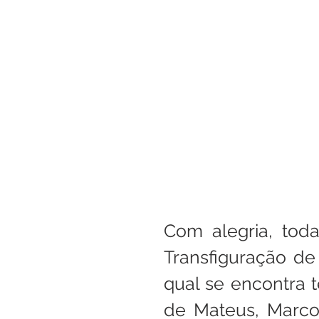
Boletim Kids
Nossa S
Confissão
Padre Bruno
Turismo
Cifras
Pa
Interno Igreja
Eventos
Com alegria, toda 
Transfiguração de
qual se encontra 
de Mateus, Marcos