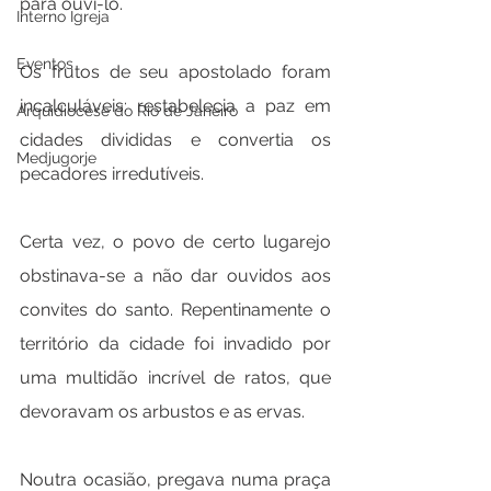
para ouvi-lo.
Interno Igreja
Eventos
Os frutos de seu apostolado foram 
incalculáveis: restabelecia a paz em 
Arquidiocese do Rio de Janeiro
cidades divididas e convertia os 
Medjugorje
pecadores irredutíveis.
Certa vez, o povo de certo lugarejo 
obstinava-se a não dar ouvidos aos 
convites do santo. Repentinamente o 
território da cidade foi invadido por 
uma multidão incrível de ratos, que 
devoravam os arbustos e as ervas.
Noutra ocasião, pregava numa praça 