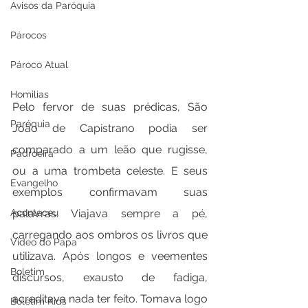
Avisos da Paróquia
Párocos
Pároco Atual
Homilias
Pelo fervor de suas prédicas, São 
Paróquia
João de Capistrano podia ser 
comparado a um leão que rugisse, 
Padroeira
ou a uma trombeta celeste. E seus 
Evangelho
exemplos confirmavam suas 
palavras. Viajava sempre a pé, 
Aconteceu
carregando aos ombros os livros que 
Video do Papa
utilizava. Após longos e veementes 
Boletim
discursos, exausto de fadiga, 
acreditava nada ter feito. Tomava logo 
Boletim Kids