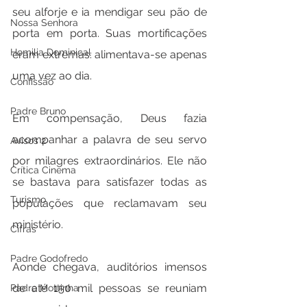
seu alforje e ia mendigar seu pão de 
Nossa Senhora
porta em porta. Suas mortificações 
Homilia Dominical
eram extremas: alimentava-se apenas 
uma vez ao dia.
Confissão
Padre Bruno
Em compensação, Deus fazia 
acompanhar a palavra de seu servo 
Avisos 2
por milagres extraordinários. Ele não 
Crítica Cinema
se bastava para satisfazer todas as 
Turismo
populações que reclamavam seu 
ministério.
Cifras
Padre Godofredo
Aonde chegava, auditórios imensos 
de até 150 mil pessoas se reuniam 
Padre Mottinha