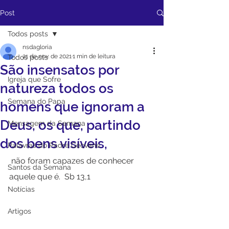
Post
Todos posts
nsdagloria
21 de nov. de 2021
1 min de leitura
Todos posts
São insensatos por
Igreja que Sofre
natureza todos os
Semana do Papa
homens que ignoram a
Deus, os que, partindo
Mensagem da Semana
dos bens visíveis,
Palavras do Padre Geovane
 não foram capazes de conhecer 
Santos da Semana
aquele que é.  Sb 13,1
Notícias
Artigos