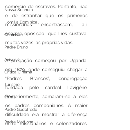
comércio de escravos. Portanto, não 
Nossa Senhora
é de estranhar que os primeiros 
Homilia Dominical
missionários encontrassem, ali, 
enorme oposição, que lhes custava, 
Confissão
muitas vezes, as próprias vidas.
Padre Bruno
Avisos 2
A pregação começou por Uganda, 
em 1879, onde conseguiu chegar a 
Crítica Cinema
“Padres Brancos”, congregação 
Turismo
fundada pelo cardeal Lavigérie. 
Posteriormente, somaram-se a eles 
Cifras
os padres combonianos. A maior 
Padre Godofredo
dificuldade era mostrar a diferença 
Padre Mottinha
entre missionários e colonizadores. 