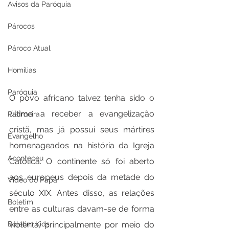
Avisos da Paróquia
Párocos
Pároco Atual
Homilias
Paróquia
O povo africano talvez tenha sido o 
último a receber a evangelização 
Padroeira
cristã, mas já possui seus mártires 
Evangelho
homenageados na história da Igreja 
Aconteceu
Católica. O continente só foi aberto 
aos europeus depois da metade do 
Video do Papa
século XIX. Antes disso, as relações 
Boletim
entre as culturas davam-se de forma 
violenta, principalmente por meio do 
Boletim Kids