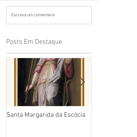
Escreva um comentário
Posts Em Destaque
Santa Margarida da Escócia
Santa Teresa B
Cruz