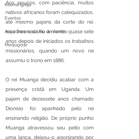
Aos poucos, com paciência, muitos 
Interno Igreja
nativos africanos foram catequizados, 
Eventos
até mesmo pajens da corte do rei. 
Isso lhes causou a morte, quase sete 
Arquidiocese do Rio de Janeiro
anos depois de iniciados os trabalhos 
Medjugorje
missionários, quando um novo rei 
assumiu o trono em 1886.
O rei Muanga decidiu acabar com a 
presença cristã em Uganda. Um 
pajem de dezessete anos chamado 
Dionísio foi apanhado pelo rei 
ensinando religião. De próprio punho 
Muanga atravessou seu peito com 
uma lança, deixou-o agonizando por 