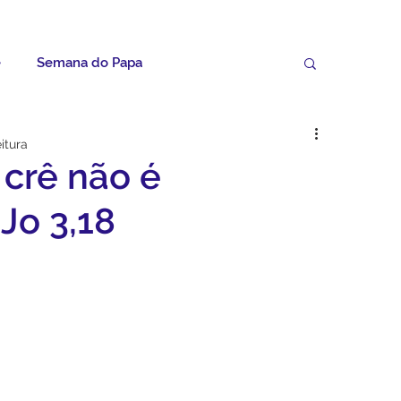
e
Semana do Papa
Palavras do Padre Geovane
itura
crê não é
ícias
Artigos
Avisos da Paróquia
Jo 3,18
Homilias
Paróquia
Padroeira
Video do Papa
Boletim