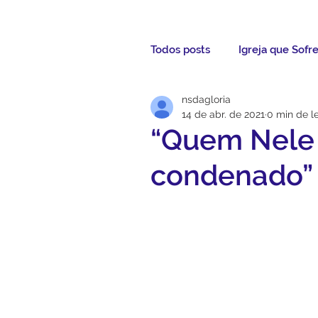
Todos posts
Igreja que Sofr
nsdagloria
Mensagem da Semana
14 de abr. de 2021
0 min de le
“Quem Nele 
Santos da Semana
Not
condenado” 
Párocos
Pároco Atual
Evangelho
Aconteceu