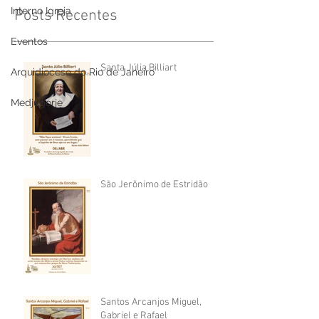
Interno Igreja
Posts Recentes
Eventos
Santa Júlia Billiart
Arquidiocese do Rio de Janeiro
Medjugorje
São Jerônimo de Estridão
Santos Arcanjos Miguel,
Gabriel e Rafael