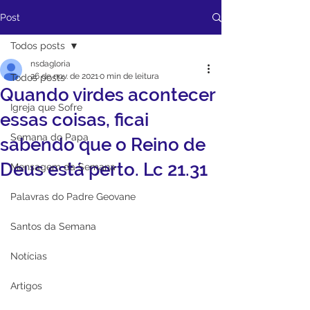
Post
Todos posts
nsdagloria
26 de nov. de 2021
0 min de leitura
Todos posts
Quando virdes acontecer
Igreja que Sofre
essas coisas, ficai
Semana do Papa
sabendo que o Reino de
Deus está perto. Lc 21.31
Mensagem da Semana
Palavras do Padre Geovane
Santos da Semana
Notícias
Artigos