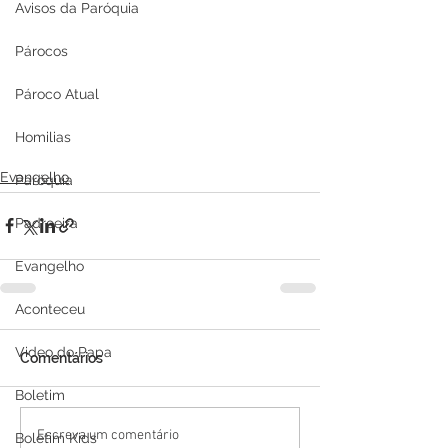
Avisos da Paróquia
Párocos
Pároco Atual
Homilias
Evangelho
Paróquia
Padroeira
Evangelho
Aconteceu
Video do Papa
Comentários
Boletim
Escreva um comentário
Boletim Kids