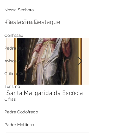
Nossa Senhora
Posts Em Destaque
Homilia Dominical
Confissão
Padre Bruno
Avisos 2
Crítica Cinema
Turismo
Santa Margarida da Escócia
Santa Teresa B
Cifras
Cruz
Padre Godofredo
Padre Mottinha