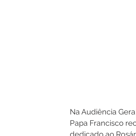
Boletim Kids
Nossa S
Confissão
Padre Bruno
Turismo
Cifras
Pa
Interno Igreja
Eventos
Na Audiência Geral 
Papa Francisco re
dedicado ao Rosár