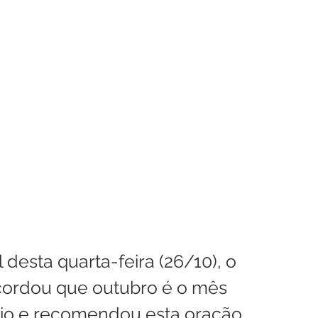
enhora
Homilia Dominical
Avisos 2
Crítica Cinema
dre Godofredo
Padre Mottinha
desta quarta-feira (26/10), o 
cordou que outubro é o mês 
io e recomendou esta oração 