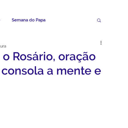
e
Semana do Papa
Palavras do Padre Geovane
tura
o Rosário, oração
ícias
Artigos
Avisos da Paróquia
 consola a mente e
Homilias
Paróquia
Padroeira
Video do Papa
Boletim