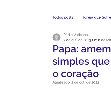
Todos posts
Igreja que Sofr
Rádio Vaticano
Mensagem da Semana
7 de out. de 2023
1 min de lei
Papa: amem 
Santos da Semana
Not
simples que
o coração
Párocos
Pároco Atual
Atualizado:
2 de out. de 2023
Evangelho
Aconteceu