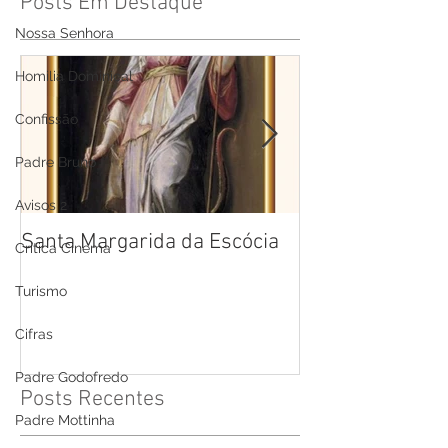
Posts Em Destaque
Nossa Senhora
Homilia Dominical
Confissão
Padre Bruno
Avisos 2
Santa Margarida da Escócia
Santa Teresa B
Crítica Cinema
Cruz
Turismo
Cifras
Padre Godofredo
Posts Recentes
Padre Mottinha