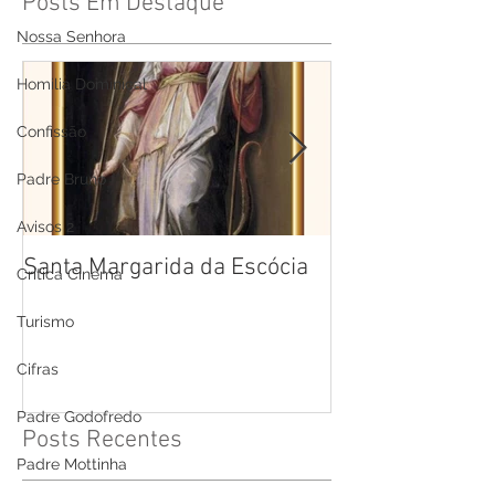
Posts Em Destaque
Nossa Senhora
Homilia Dominical
Confissão
Padre Bruno
Avisos 2
Santa Margarida da Escócia
Santa Teresa B
Crítica Cinema
Cruz
Turismo
Cifras
Padre Godofredo
Posts Recentes
Padre Mottinha