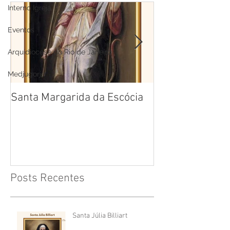
Interno Igreja
Eventos
Arquidiocese do Rio de Janeiro
Medjugorje
Santa Margarida da Escócia
Santa Teresa B
Cruz
Posts Recentes
Santa Júlia Billiart