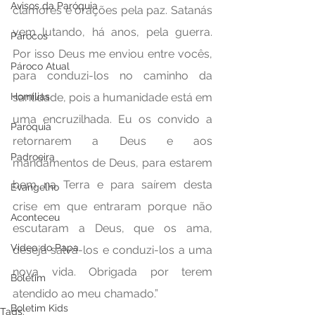
Avisos da Paróquia
clamores e orações pela paz. Satanás 
vem lutando, há anos, pela guerra. 
Párocos
Por isso Deus me enviou entre vocês, 
Pároco Atual
para conduzi-los no caminho da 
Homilias
santidade, pois a humanidade está em 
uma encruzilhada. Eu os convido a 
Paróquia
retornarem a Deus e aos 
Padroeira
mandamentos de Deus, para estarem 
bem na Terra e para saírem desta 
Evangelho
crise em que entraram porque não 
Aconteceu
escutaram a Deus, que os ama, 
Video do Papa
deseja salvá-los e conduzi-los a uma 
nova vida. Obrigada por terem 
Boletim
atendido ao meu chamado.”
Boletim Kids
Tags: