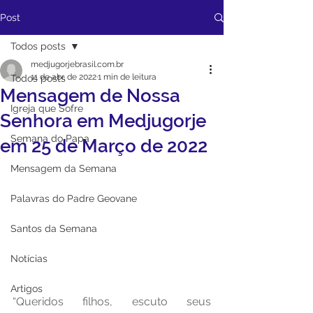
Post
Todos posts
medjugorjebrasil.com.br
11 de abr. de 2022
1 min de leitura
Todos posts
Mensagem de Nossa
Igreja que Sofre
Senhora em Medjugorje
Semana do Papa
em 25 de Março de 2022
Mensagem da Semana
Palavras do Padre Geovane
Santos da Semana
Notícias
Artigos
“Queridos filhos, escuto seus 