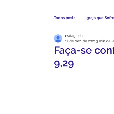
Todos posts
Igreja que Sofr
nsdagloria
Mensagem da Semana
12 de dez. de 2021
3 min de le
Faça-se conf
Santos da Semana
Not
9,29
Párocos
Pároco Atual
Evangelho
Aconteceu