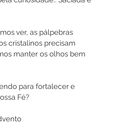
mos ver, as pálpebras 
os cristalinos precisam 
amos manter os olhos bem 
ndo para fortalecer e 
nossa Fé?
Advento