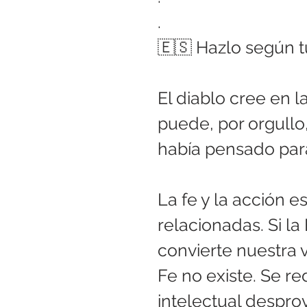
.
🇪🇸 Hazlo según tu
El diablo cree en l
puede, por orgullo,
había pensado para
La fe y la acción 
relacionadas. Si la 
convierte nuestra v
Fe no existe. Se r
intelectual desprov