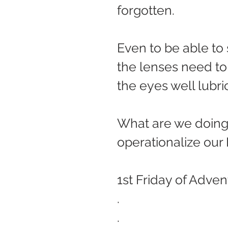
forgotten.
Even to be able to 
the lenses need to
the eyes well lubri
What are we doing
operationalize our 
1st Friday of Adven
.
.