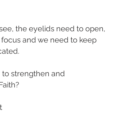
see, the eyelids need to open, 
 focus and we need to keep 
cated.
 to strengthen and 
Faith?
t