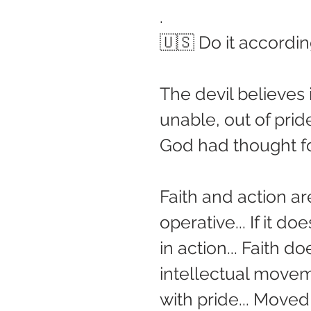
.
🇺🇸 Do it according
The devil believes 
unable, out of pride
God had thought f
Faith and action are
operative... If it do
in action... Faith do
intellectual moveme
with pride... Moved 