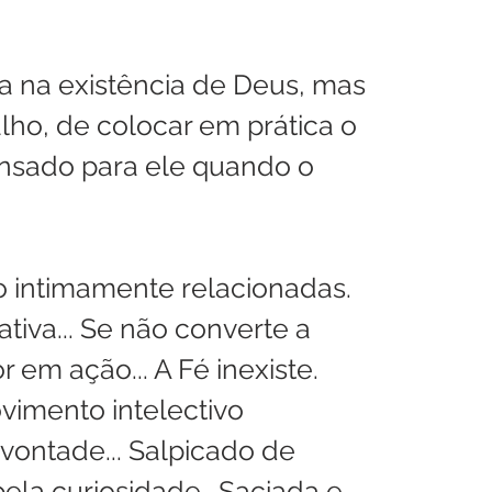
 na existência de Deus, mas 
lho, de colocar em prática o 
nsado para ele quando o 
o intimamente relacionadas. 
tiva... Se não converte a 
em ação... A Fé inexiste. 
imento intelectivo 
ontade... Salpicado de 
ela curiosidade.. Saciada e 