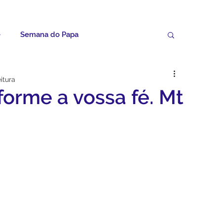
e
Semana do Papa
Palavras do Padre Geovane
itura
orme a vossa fé. Mt
ícias
Artigos
Avisos da Paróquia
Homilias
Paróquia
Padroeira
Video do Papa
Boletim