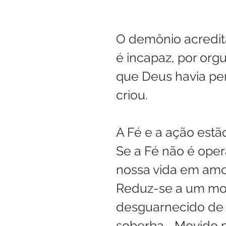
O demônio acredita
é incapaz, por orgu
que Deus havia pe
criou.
A Fé e a ação estã
Se a Fé não é opera
nossa vida em amor 
Reduz-se a um mov
desguarnecido de v
soberba... Movido p