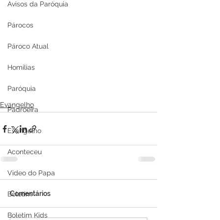
Avisos da Paróquia
Párocos
Pároco Atual
Homilias
Paróquia
Evangelho
Padroeira
Evangelho
Aconteceu
Video do Papa
Comentários
Boletim
Boletim Kids