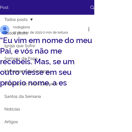
Post
Todos posts
nsdagloria
22 de mar. de 2021
0 min de leitura
Todos posts
“Eu vim em nome do meu
Igreja que Sofre
Pai, e vós não me
Semana do Papa
recebeis. Mas, se um
outro viesse em seu
Mensagem da Semana
próprio nome, a es
Palavras do Padre Geovane
Santos da Semana
Notícias
Artigos