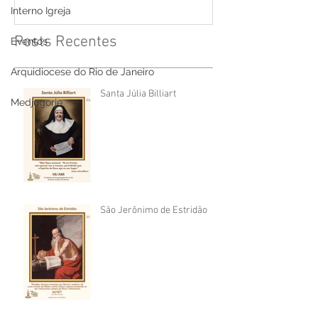
Interno Igreja
Posts Recentes
Eventos
Arquidiocese do Rio de Janeiro
Santa Júlia Billiart
Medjugorje
São Jerônimo de Estridão