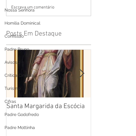
Escreva um comentário
Nossa Senhora
Homilia Dominical
Posts Em Destaque
Confissão
Padre Bruno
Avisos 2
Crítica Cinema
Turismo
Cifras
Santa Margarida da Escócia
Santa Teresa B
Cruz
Padre Godofredo
Padre Mottinha