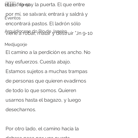
🇪🇸 “Yo soy la puerta. El que entre 
Interno Igreja
por mí, se salvará; entrará y saldrá y 
Eventos
encontrará pastos. El ladrón sólo 
Arquidiocese do Rio de Janeiro
viene a robar, matar y destruir ”Jn 9-10
Medjugorje
El camino a la perdición es ancho. No 
hay esfuerzos. Cuesta abajo. 
Estamos sujetos a muchas trampas 
de personas que quieren evadirnos 
de todo lo que somos. Quieren 
usarnos hasta el bagazo, y luego 
desecharnos.
Por otro lado, el camino hacia la 