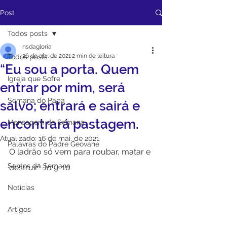
Post
Todos posts
nsdagloria
26 de abr. de 2021
2 min de leitura
Todos posts
“Eu sou a porta. Quem
Igreja que Sofre
entrar por mim, será
Semana do Papa
salvo; entrará e sairá e
encontrará pastagem.
Mensagem da Semana
Atualizado:
16 de mai. de 2021
Palavras do Padre Geovane
O ladrão só vem para roubar, matar e 
Santos da Semana
destruir” Jo 9-10
Notícias
Artigos