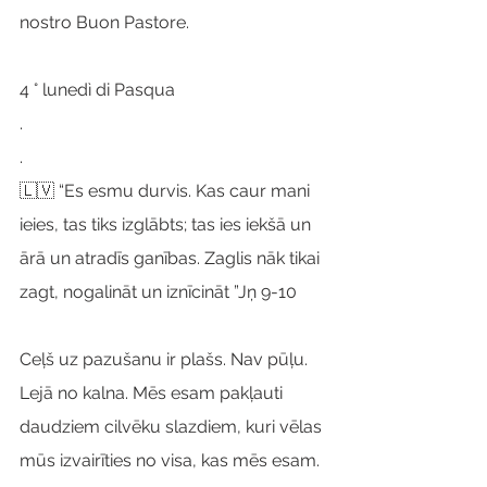
nostro Buon Pastore.
4 ° lunedì di Pasqua
.
.
🇱🇻 “Es esmu durvis. Kas caur mani 
ieies, tas tiks izglābts; tas ies iekšā un 
ārā un atradīs ganības. Zaglis nāk tikai 
zagt, nogalināt un iznīcināt ”Jņ 9-10
Ceļš uz pazušanu ir plašs. Nav pūļu. 
Lejā no kalna. Mēs esam pakļauti 
daudziem cilvēku slazdiem, kuri vēlas 
mūs izvairīties no visa, kas mēs esam. 