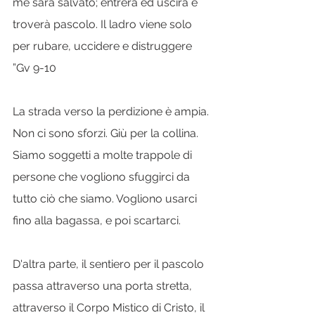
me sarà salvato; entrerà ed uscirà e 
troverà pascolo. Il ladro viene solo 
per rubare, uccidere e distruggere 
”Gv 9-10
La strada verso la perdizione è ampia. 
Non ci sono sforzi. Giù per la collina. 
Siamo soggetti a molte trappole di 
persone che vogliono sfuggirci da 
tutto ciò che siamo. Vogliono usarci 
fino alla bagassa, e poi scartarci.
D'altra parte, il sentiero per il pascolo 
passa attraverso una porta stretta, 
attraverso il Corpo Mistico di Cristo, il 