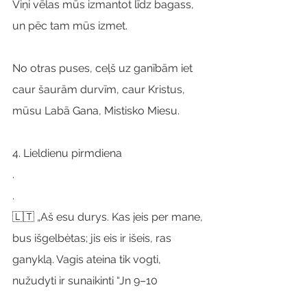
Viņi vēlas mūs izmantot līdz bagass, 
un pēc tam mūs izmet.
No otras puses, ceļš uz ganībām iet 
caur šaurām durvīm, caur Kristus, 
mūsu Labā Gana, Mistisko Miesu.
4. Lieldienu pirmdiena
.
.
🇱🇹 „Aš esu durys. Kas įeis per mane, 
bus išgelbėtas; jis eis ir išeis, ras 
ganyklą. Vagis ateina tik vogti, 
nužudyti ir sunaikinti “Jn 9–10