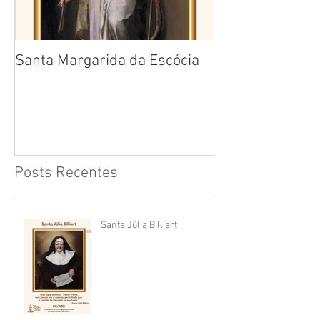
Santa Margarida da Escócia
Santa Teresa B
Cruz
Posts Recentes
Santa Júlia Billiart