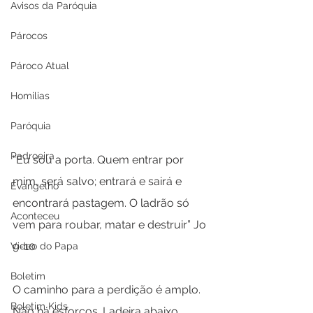
Avisos da Paróquia
Párocos
Pároco Atual
Homilias
Paróquia
Padroeira
“Eu sou a porta. Quem entrar por 
mim, será salvo; entrará e sairá e 
Evangelho
encontrará pastagem. O ladrão só 
Aconteceu
vem para roubar, matar e destruir” Jo 
9-10
Video do Papa
Boletim
O caminho para a perdição é amplo. 
Boletim Kids
Não há esforços. Ladeira abaixo. 