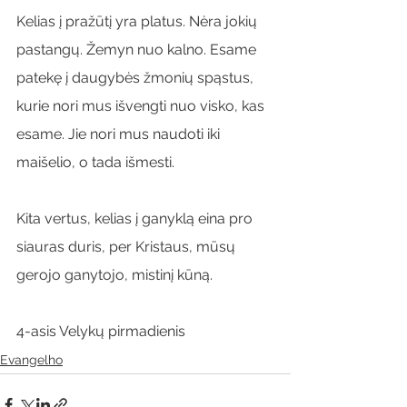
Kelias į pražūtį yra platus. Nėra jokių 
pastangų. Žemyn nuo kalno. Esame 
patekę į daugybės žmonių spąstus, 
kurie nori mus išvengti nuo visko, kas 
esame. Jie nori mus naudoti iki 
maišelio, o tada išmesti.
Kita vertus, kelias į ganyklą eina pro 
siauras duris, per Kristaus, mūsų 
gerojo ganytojo, mistinį kūną.
4-asis Velykų pirmadienis
Evangelho