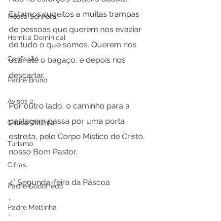
Estamos sugeitos a muitas trampas 
Nossa Senhora
de pessoas que querem nos evaziar 
Homilia Dominical
de tudo o que somos. Querem nos 
Confissão
usar até o bagaço, e depois nos 
descartar.
Padre Bruno
Avisos 2
Por outro lado, o caminho para a 
pastagem passa por uma porta 
Crítica Cinema
estreita, pelo Corpo Místico de Cristo, 
Turismo
nosso Bom Pastor.
Cifras
4° Segunda-feira da Páscoa
Padre Godofredo
.
Padre Mottinha
.