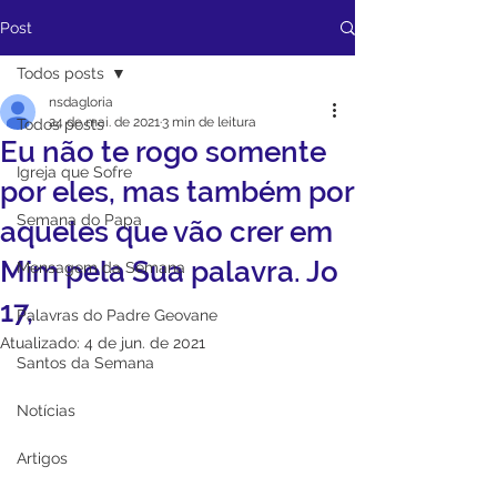
Post
Todos posts
nsdagloria
24 de mai. de 2021
3 min de leitura
Todos posts
Eu não te rogo somente
Igreja que Sofre
por eles, mas também por
Semana do Papa
aqueles que vão crer em
Mim pela Sua palavra. Jo
Mensagem da Semana
17,
Palavras do Padre Geovane
Atualizado:
4 de jun. de 2021
Santos da Semana
Notícias
Artigos