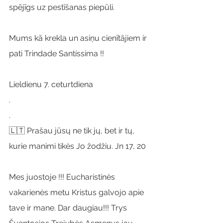
spējīgs uz pestīšanas piepūli.
Mums kā krekla un asiņu cienītājiem ir 
pati Trindade Santíssima !!
Lieldienu 7. ceturtdiena
.
.
🇱🇹 Prašau jūsų ne tik jų, bet ir tų, 
kurie manimi tikės Jo žodžiu. Jn 17, 20
Mes juostoje !!! Eucharistinės 
vakarienės metu Kristus galvojo apie 
tave ir mane. Dar daugiau!!! Trys 