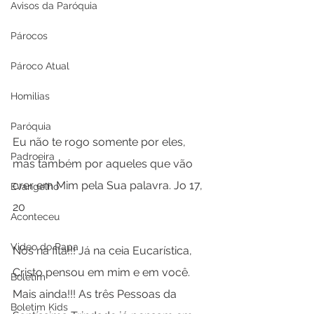
Avisos da Paróquia
Párocos
Pároco Atual
Homilias
Paróquia
Eu não te rogo somente por eles, 
Padroeira
mas também por aqueles que vão 
crer em Mim pela Sua palavra. Jo 17, 
Evangelho
20
Aconteceu
Video do Papa
Nós na fita!!! Já na ceia Eucarística, 
Cristo pensou em mim e em você. 
Boletim
Mais ainda!!! As três Pessoas da 
Boletim Kids