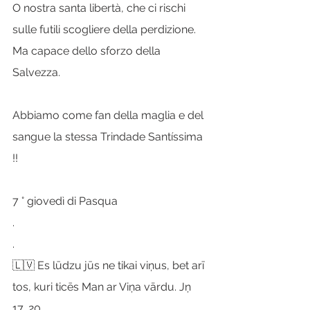
O nostra santa libertà, che ci rischi 
sulle futili scogliere della perdizione. 
Ma capace dello sforzo della 
Salvezza.
Abbiamo come fan della maglia e del 
sangue la stessa Trindade Santíssima 
!!
7 ° giovedì di Pasqua
.
.
🇱🇻 Es lūdzu jūs ne tikai viņus, bet arī 
tos, kuri ticēs Man ar Viņa vārdu. Jņ 
17, 20