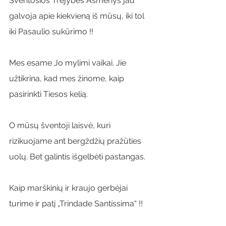
Šventosios Trejybės Asmenys jau 
galvoja apie kiekvieną iš mūsų, iki tol 
iki Pasaulio sukūrimo !!
Mes esame Jo mylimi vaikai. Jie 
užtikrina, kad mes žinome, kaip 
pasirinkti Tiesos kelią.
O mūsų šventoji laisvė, kuri 
rizikuojame ant bergždžių pražūties 
uolų. Bet galintis išgelbėti pastangas.
Kaip marškinių ir kraujo gerbėjai 
turime ir patį „Trindade Santíssima“ !!