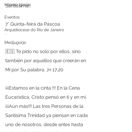
Interno Igreja
Santíssima!!
Eventos
7° Quinta-feira da Páscoa
Arquidiocese do Rio de Janeiro
.
.
Medjugorje
🇪🇸 Te pido no solo por ellos, sino 
también por aquellos que creerán en 
Mí por Su palabra. Jn 17,20
¡¡¡Estamos en la cinta !!! En la Cena 
Eucarística, Cristo pensó en ti y en mí. 
¡¡¡Aún más!!! Las tres Personas de la 
Santísima Trinidad ya piensan en cada 
uno de nosotros, desde antes hasta 