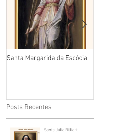
Santa Margarida da Escócia
Santa Teresa B
Cruz
Posts Recentes
Santa Júlia Billiart