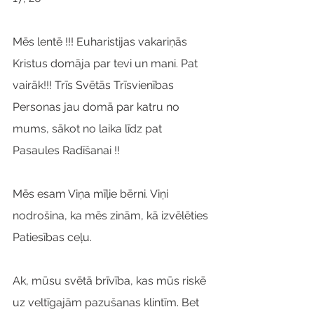
Mēs lentē !!! Euharistijas vakariņās 
Kristus domāja par tevi un mani. Pat 
vairāk!!! Trīs Svētās Trīsvienības 
Personas jau domā par katru no 
mums, sākot no laika līdz pat 
Pasaules Radīšanai !!
Mēs esam Viņa mīļie bērni. Viņi 
nodrošina, ka mēs zinām, kā izvēlēties 
Patiesības ceļu.
Ak, mūsu svētā brīvība, kas mūs riskē 
uz veltīgajām pazušanas klintīm. Bet 