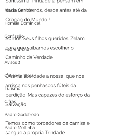
Santíssima Trindade já pensam em 
cada um de nós, desde antes até da 
Nossa Senhora
Criação do Mundo!!
Homilia Dominical
Confissão
Somos Seus filhos queridos. Zelam 
para que saibamos escolher o 
Padre Bruno
Caminho da Verdade. 
Avisos 2
Crítica Cinema
Ó santa liberdade a nossa, que nos 
arrisca nos penhascos fúteis da 
Turismo
perdição. Mas capazes do esforço da 
Cifras
Salvação.
Padre Godofredo
Temos como torcedores de camisa e 
Padre Mottinha
sangue a própria Trindade 