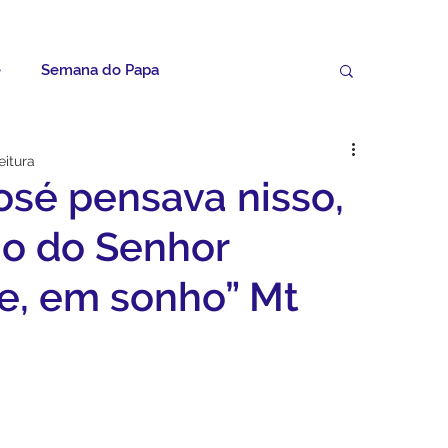
e
Semana do Papa
Palavras do Padre Geovane
eitura
osé pensava nisso,
ícias
Artigos
Avisos da Paróquia
jo do Senhor
e, em sonho” Mt
Homilias
Paróquia
Padroeira
Video do Papa
Boletim