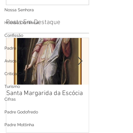
Nossa Senhora
Posts Em Destaque
Homilia Dominical
Confissão
Padre Bruno
Avisos 2
Crítica Cinema
Turismo
Santa Margarida da Escócia
Santa Teresa B
Cifras
Cruz
Padre Godofredo
Padre Mottinha