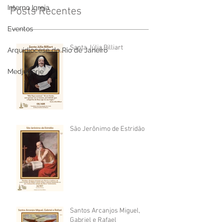
Interno Igreja
Posts Recentes
Eventos
Santa Júlia Billiart
Arquidiocese do Rio de Janeiro
Medjugorje
São Jerônimo de Estridão
Santos Arcanjos Miguel,
Gabriel e Rafael