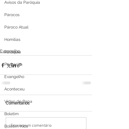
Avisos da Paróquia
Párocos
Pároco Atual
Homilias
Evangelho
Paróquia
Padroeira
Evangelho
Aconteceu
Video do Papa
Comentários
Boletim
Escreva um comentário
Boletim Kids