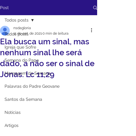
Post
Todos posts
nsdagloria
11 de out. de 2021
0 min de leitura
Todos posts
Ela busca um sinal, mas
Igreja que Sofre
nenhum sinal lhe será
Semana do Papa
dado, a não ser o sinal de
Jonas. Lc 11,29
Mensagem da Semana
Palavras do Padre Geovane
Santos da Semana
Notícias
Artigos