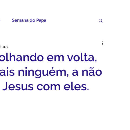
e
Semana do Papa
Palavras do Padre Geovane
itura
 olhando em volta,
ícias
Artigos
Avisos da Paróquia
ais ninguém, a não
 Jesus com eles.
Homilias
Paróquia
Padroeira
Video do Papa
Boletim