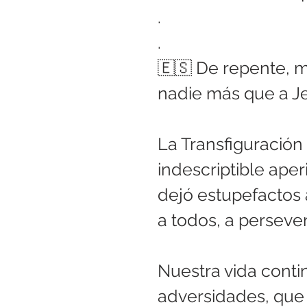
.
.
🇪🇸 De repente, m
nadie más que a Je
La Transfiguración 
indescriptible aper
dejó estupefactos a
a todos, a persever
Nuestra vida conti
adversidades, que 