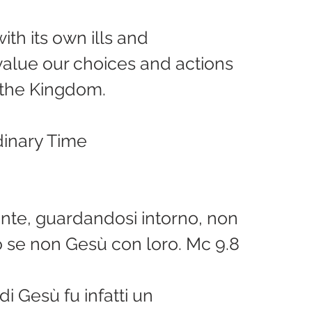
ith its own ills and 
value our choices and actions 
 the Kingdom.
dinary Time
te, guardandosi intorno, non 
o se non Gesù con loro. Mc 9.8
i Gesù fu infatti un 