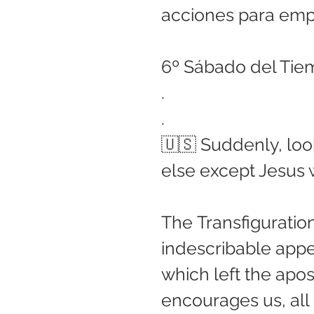
acciones para emp
6º Sábado del Tie
.
.
🇺🇸 Suddenly, loo
else except Jesus 
The Transfiguration
indescribable appe
which left the apost
encourages us, all 