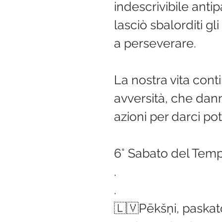
indescrivibile anti
lasciò sbalorditi gli
a perseverare.
La nostra vita conti
avversità, che dann
azioni per darci po
6° Sabato del Temp
.
.
🇱🇻Pēkšņi, paskato