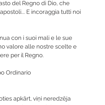
pasto del Regno di Dio, che 
 apostoli... E incoraggia tutti noi 
nua con i suoi mali e le sue 
o valore alle nostre scelte e 
tere per il Regno.
o Ordinario
ties apkārt, viņi neredzēja 