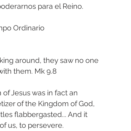
oderarnos para el Reino.
mpo Ordinario
king around, they saw no one 
with them. Mk 9.8
 of Jesus was in fact an 
tizer of the Kingdom of God, 
les flabbergasted... And it 
of us, to persevere.