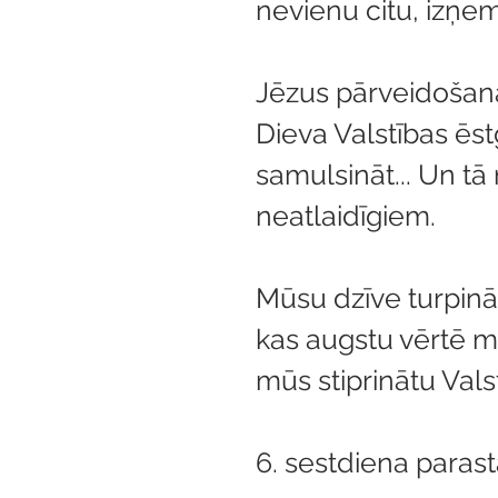
nevienu citu, izņe
Jēzus pārveidošana
Dieva Valstības ēst
samulsināt... Un tā
neatlaidīgiem.
Mūsu dzīve turpinā
kas augstu vērtē mū
mūs stiprinātu Vals
6. sestdiena parast