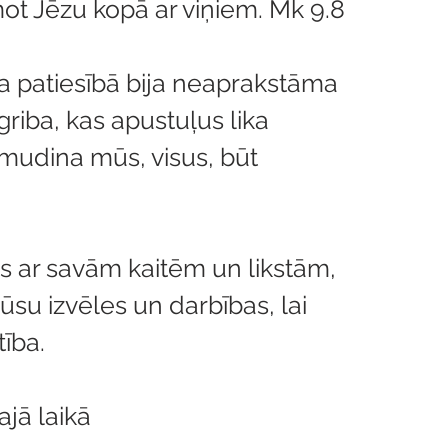
mot Jēzu kopā ar viņiem. Mk 9.8
 patiesībā bija neaprakstāma 
griba, kas apustuļus lika 
 mudina mūs, visus, būt 
s ar savām kaitēm un likstām, 
su izvēles un darbības, lai 
tība.
ajā laikā