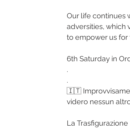
Our life continues w
adversities, which 
to empower us for
6th Saturday in Or
.
.
🇮🇹 Improvvisamen
videro nessun altr
La Trasfigurazione d