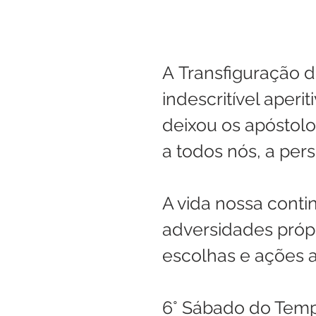
A Transfiguração d
indescritível aperi
deixou os apóstolos
a todos nós, a pers
A vida nossa cont
adversidades própr
escolhas e ações a
6° Sábado do Te