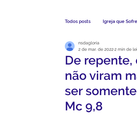
Todos posts
Igreja que Sofr
nsdagloria
Mensagem da Semana
2 de mar. de 2022
2 min de le
De repente,
Santos da Semana
Not
não viram m
ser somente
Párocos
Pároco Atual
Mc 9,8
Evangelho
Aconteceu