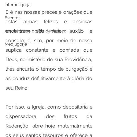
Interno Igreja
E é nas nossas preces e orações que 
Eventos
estas almas felizes e ansiosas 
encontram seu maior auxílio e 
Arquidiocese do Rio de Janeiro
consolo; é, sim, por meio de nossa 
Medjugorje
suplica constante e confiada que 
Deus, no mistério de sua Providência, 
lhes encurta o tempo de purgação e 
as conduz definitivamente à glória do 
seu Reino.
Por isso, a Igreja, como depositária e 
dispensadora dos frutos da 
Redenção, abre hoje maternalmente 
os seus santos tesouros e oferece a 