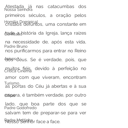
Atestada já nas catacumbas dos 
Nossa Senhora
primeiros séculos, a oração pelos 
Homilia Dominical
cristãos defuntos, uma constante em 
toda a história da Igreja, lança raízes 
Confissão
na necessidade de, após esta vida, 
Padre Bruno
nos purificarmos para entrar no Reino 
Avisos 2
dos Céus. Se é verdade, pois, que 
muitos fiéis, devido à perfeição no 
Crítica Cinema
amor com que viveram, encontram 
Turismo
as portas do Céu já abertas e à sua 
espera, é também verdade, por outro 
Cifras
lado, que boa parte dos que se 
Padre Godofredo
salvam tem de preparar-se para ver 
Padre Mottinha
Nosso Senhor face a face.