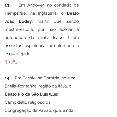
13*.   
Em Andover, no condado de 
Hampshire, na Inglaterra, o 
Beato 
João Bodey
, mártir, que, sendo 
mestre-escola, por não aceitar a 
autoridade da rainha Isabel I em 
assuntos espirituais, foi enforcado e 
esquartejado.
(† 1583)
14*.   
Em Casale, na Flamínia, hoje na 
Emília-Romanha, região da Itália, o 
Beato Pio de São Luís
 (Luís 
Campidélli), religioso da 
Congregação da Paixão, que, ainda 