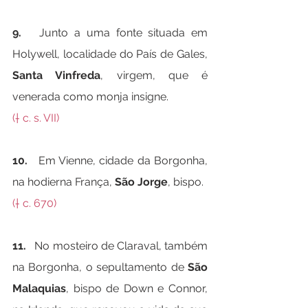
9.   
Junto a uma fonte situada em 
Holywell, localidade do País de Gales, 
Santa Vinfreda
, virgem, que é 
venerada como monja insigne.
(† c. s. VII)
10.   
Em Vienne, cidade da Borgonha, 
na hodierna França, 
São Jorge
, bispo.
(† c. 670)
11.   
No mosteiro de Claraval, também 
na Borgonha, o sepultamento de 
São 
Malaquias
, bispo de Down e Connor, 