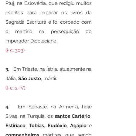
Ptuj, na Eslovénia, que redigiu muitos 
escritos para explicar os livros da 
Sagrada Escritura e foi coroado com 
o martírio na perseguição do 
imperador Diocleciano.
(† c. 303)
3.   
Em Trieste, na Ístria, atualmente na 
Itália, 
São Justo
, mártir.
(† c. s. IV)
4.   
Em Sebaste, na Arménia, hoje 
Sivas, na Turquia, os 
santos Cartério
, 
Estiríaco
, 
Tobias
, 
Eudóxio
, 
Agápio
 e 
companheiros
, mártires, que, sendo 