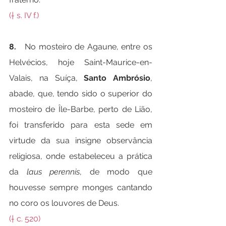
(† s. IV f.)
8.   
No mosteiro de Agaune, entre os 
Helvécios, hoje Saint-Maurice-en-
Valais, na Suíça, 
Santo Ambrósio
, 
abade, que, tendo sido o superior do 
mosteiro de Île-Barbe, perto de Lião, 
foi transferido para esta sede em 
virtude da sua insigne observância 
religiosa, onde estabeleceu a prática 
da 
laus perennis
, de modo que 
houvesse sempre monges cantando 
no coro os louvores de Deus.
(† c. 520)