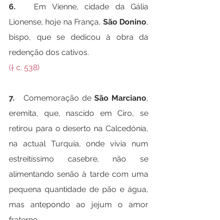
6.   
Em Vienne, cidade da Gália 
Lionense, hoje na França, 
São Donino
, 
bispo, que se dedicou à obra da 
redenção dos cativos.
(† c. 538)
7.   
Comemoração de 
São Marciano
, 
eremita, que, nascido em Ciro, se 
retirou para o deserto na Calcedónia, 
na actual Turquia, onde vivia num 
estreitíssimo casebre, não se 
alimentando senão à tarde com uma 
pequena quantidade de pão e água, 
mas antepondo ao jejum o amor 
fraterno.