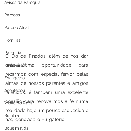
Avisos da Paróquia
Párocos
Pároco Atual
Homilias
Paróquia
O Dia de Finados, além de nos dar 
uma ótima oportunidade para 
Padroeira
rezarmos com especial fervor pelas 
Evangelho
almas de nossos parentes e amigos 
Aconteceu
falecidos, é também uma excelente 
ocasião para renovarmos a fé numa 
Video do Papa
realidade hoje um pouco esquecida e 
Boletim
negligenciada: o Purgatório.
Boletim Kids