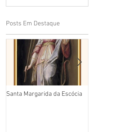
Posts Em Destaque
Santa Margarida da Escócia
Santa Teresa B
Cruz