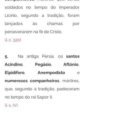
soldados no tempo do imperador 
Licínio, segundo a tradição, foram 
lançados às chamas por 
perseverarem na fé de Cristo.
(† c. 320)
5.   
Na antiga Pérsia, os 
santos 
Acindino
, 
Pegásio
, 
Aftónio
, 
Elpidíforo
, 
Anempodisto
 e 
numerosos companheiros
, mártires, 
que, segundo a tradição, padeceram 
no tempo do rei Sapor II.
(† s. IV)