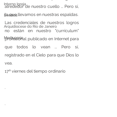
Interno Igreja
alrededor de nuestro cuello ... Pero sí, 
la que llevamos en nuestras espaldas.
Eventos
Las credenciales de nuestros logros 
Arquidiocese do Rio de Janeiro
no están en nuestro "currículum" 
Medjugorje
profesional publicado en Internet para 
que todos lo vean ... Pero sí, 
registrado en el Cielo para que Dios lo 
vea.
17º viernes del tiempo ordinario
.
.