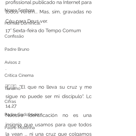
profissional publicado na Internet para 
Nossa Senhora
todos verem... Mas, sim, gravadas no 
Céu para Deus ver.
Homilia Dominical
17° Sexta-feira do Tempo Comum
Confissão
.
Padre Bruno
Avisos 2
.
Crítica Cinema
🇪🇸 "El que no lleva su cruz y me 
Turismo
sigue no puede ser mi discípulo". Lc 
Cifras
14,27
Padre Godofredo
Nuestra identificación no es una 
insignia que usamos para que todos 
Padre Mottinha
la vean ... ni una cruz que colgamos 