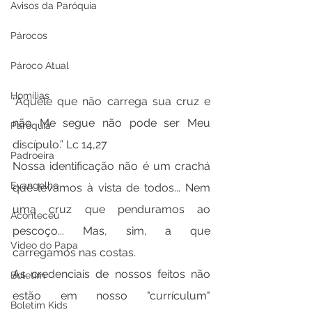
Avisos da Paróquia
Párocos
Pároco Atual
Homilias
“Aquele que não carrega sua cruz e 
não Me segue não pode ser Meu 
Paróquia
discípulo.” Lc 14,27
Padroeira
Nossa identificação não é um crachá 
Evangelho
que levamos à vista de todos... Nem 
uma cruz que penduramos ao 
Aconteceu
pescoço... Mas, sim, a que 
Video do Papa
carregamos nas costas.
As credenciais de nossos feitos não 
Boletim
estão em nosso "currículum" 
Boletim Kids