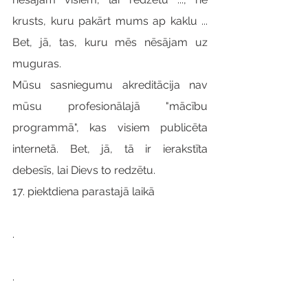
krusts, kuru pakārt mums ap kaklu ... 
Bet, jā, tas, kuru mēs nēsājam uz 
muguras.
Mūsu sasniegumu akreditācija nav 
mūsu profesionālajā "mācību 
programmā", kas visiem publicēta 
internetā. Bet, jā, tā ir ierakstīta 
debesīs, lai Dievs to redzētu.
17. piektdiena parastajā laikā
.
.