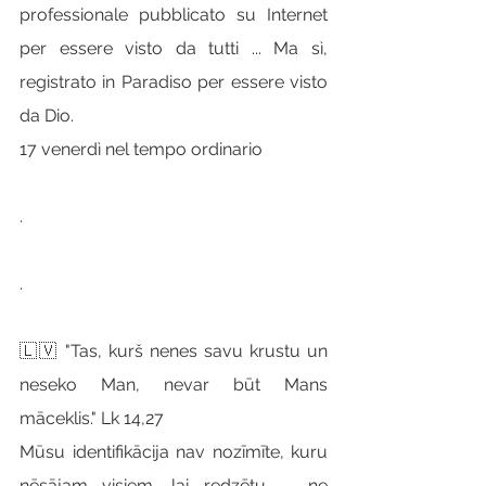
professionale pubblicato su Internet 
per essere visto da tutti ... Ma sì, 
registrato in Paradiso per essere visto 
da Dio.
17 venerdì nel tempo ordinario
.
.
🇱🇻 "Tas, kurš nenes savu krustu un 
neseko Man, nevar būt Mans 
māceklis." Lk 14,27
Mūsu identifikācija nav nozīmīte, kuru 
nēsājam visiem, lai redzētu ..., ne 