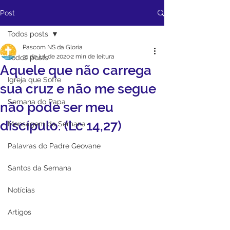
Post
Todos posts
Pascom NS da Gloria
31 de jul. de 2020
2 min de leitura
Todos posts
Aquele que não carrega
Igreja que Sofre
sua cruz e não me segue
Semana do Papa
não pode ser meu
discípulo. (Lc 14,27)
Mensagem da Semana
Palavras do Padre Geovane
Santos da Semana
Notícias
Artigos