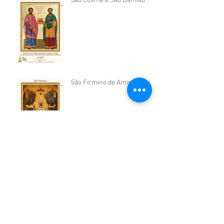
São Cosme e São Damião
São Firmino de Amiens
São Sérgio de Radonej