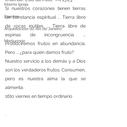
Interno Igreja
Si nuestros corazones tienen tierras 
Eventos
de constancia espiritual ... Tierra libre 
de rocas inútiles ... Tierra libre de 
Arquidiocese do Rio de Janeiro
espinas de incongruencia ... 
Medjugorje
Produciremos frutos en abundancia. 
Pero ... ¿para quién damos fruto?
Nuestro servicio a los demás y a Dios 
son los verdaderos frutos. Consumen, 
pero es nuestra alma la que se 
alimenta.
16to viernes en tiempo ordinario
.