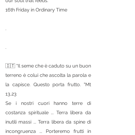
our soul that feeds.
16th Friday in Ordinary Time
.
.
🇮🇹 “Il seme che è caduto su un buon 
terreno è colui che ascolta la parola e 
la capisce. Questo porta frutto. "Mt 
13,23
Se i nostri cuori hanno terre di 
costanza spirituale ... Terra libera da 
inutili massi ... Terra libera da spine di 
incongruenza ... Porteremo frutti in 