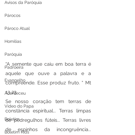
Avisos da Paróquia
Párocos
Pároco Atual
Homilias
Paróquia
“A semente que caiu em boa terra é 
Padroeira
aquele que ouve a palavra e a 
Evangelho
compreende. Esse produz fruto. “ Mt 
13,23
Aconteceu
Se nosso coração tem terras de 
Video do Papa
constância espiritual... Terras limpas 
Boletim
de pedregulhos fúteis... Terras livres 
de espinhos da incongruência... 
Boletim Kids