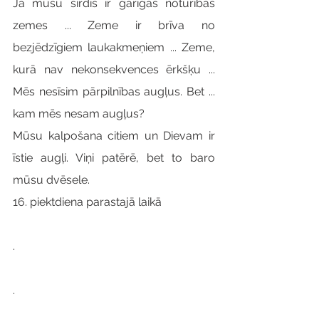
Ja mūsu sirdīs ir garīgas noturības 
zemes ... Zeme ir brīva no 
bezjēdzīgiem laukakmeņiem ... Zeme, 
kurā nav nekonsekvences ērkšķu ... 
Mēs nesīsim pārpilnības augļus. Bet ... 
kam mēs nesam augļus?
Mūsu kalpošana citiem un Dievam ir 
īstie augļi. Viņi patērē, bet to baro 
mūsu dvēsele.
16. piektdiena parastajā laikā
.
.