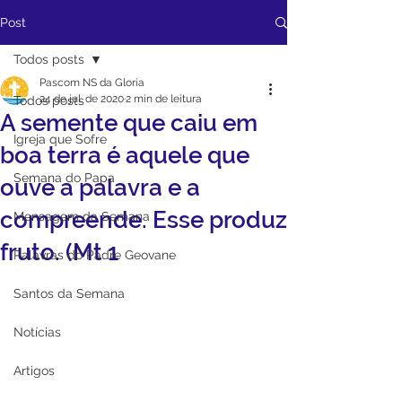
Post
Todos posts
Pascom NS da Gloria
24 de jul. de 2020
2 min de leitura
Todos posts
A semente que caiu em
Igreja que Sofre
boa terra é aquele que
Semana do Papa
ouve a palavra e a
compreende. Esse produz
Mensagem da Semana
fruto. (Mt 1
Palavras do Padre Geovane
Santos da Semana
Notícias
Artigos