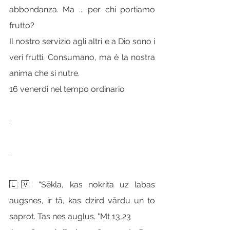
abbondanza. Ma ... per chi portiamo 
frutto?
Il nostro servizio agli altri e a Dio sono i 
veri frutti. Consumano, ma è la nostra 
anima che si nutre.
16 venerdì nel tempo ordinario
.
.
🇱🇻 “Sēkla, kas nokrita uz labas 
augsnes, ir tā, kas dzird vārdu un to 
saprot. Tas nes augļus. "Mt 13,23