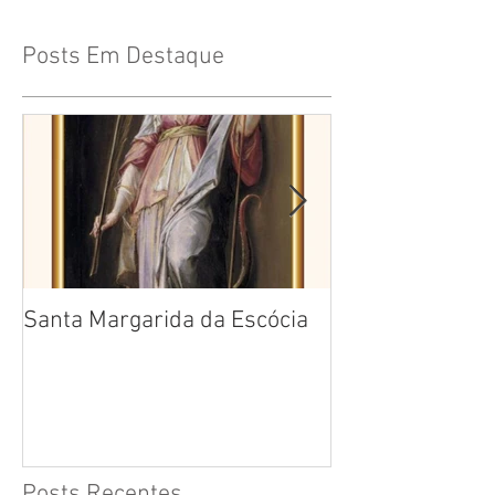
Posts Em Destaque
Santa Margarida da Escócia
Santa Teresa B
Cruz
Posts Recentes