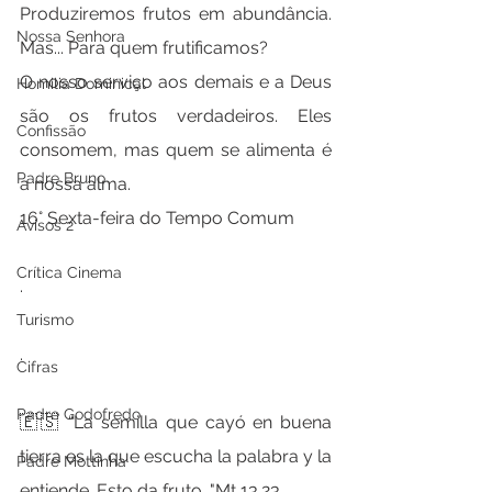
Produziremos frutos em abundância. 
Nossa Senhora
Mas... Para quem frutificamos?
O nosso serviço aos demais e a Deus 
Homilia Dominical
são os frutos verdadeiros. Eles 
Confissão
consomem, mas quem se alimenta é 
Padre Bruno
a nossa alma. 
16° Sexta-feira do Tempo Comum
Avisos 2
Crítica Cinema
.
Turismo
.
Cifras
Padre Godofredo
🇪🇸 “La semilla que cayó en buena 
tierra es la que escucha la palabra y la 
Padre Mottinha
entiende. Esto da fruto. "Mt 13.23