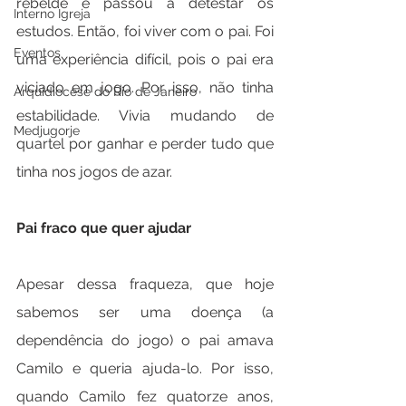
rebelde e passou a detestar os 
Interno Igreja
estudos. Então, foi viver com o pai. Foi 
Eventos
uma experiência difícil, pois o pai era 
viciado em jogo. Por isso, não tinha 
Arquidiocese do Rio de Janeiro
estabilidade. Vivia mudando de 
Medjugorje
quartel por ganhar e perder tudo que 
tinha nos jogos de azar.
Pai fraco que quer ajudar
Apesar dessa fraqueza, que hoje 
sabemos ser uma doença (a 
dependência do jogo) o pai amava 
Camilo e queria ajuda-lo. Por isso, 
quando Camilo fez quatorze anos, 