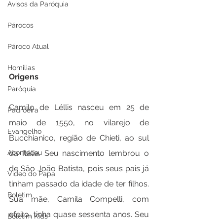
Avisos da Paróquia
Párocos
Pároco Atual
Homilias
Origens
Paróquia
Camilo de Léllis nasceu em 25 de 
Padroeira
maio de 1550, no vilarejo de 
Evangelho
Bucchianico, região de Chieti, ao sul 
da Itália. Seu nascimento lembrou o 
Aconteceu
de São João Batista, pois seus pais já 
Video do Papa
tinham passado da idade de ter filhos. 
Boletim
Sua mãe, Camila Compelli, com 
efeito, tinha quase sessenta anos. Seu 
Boletim Kids