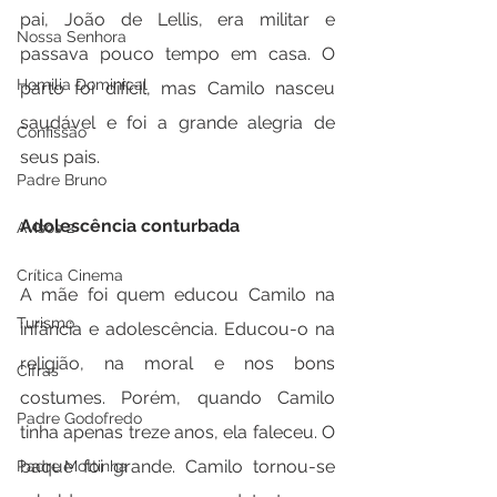
pai, João de Lellis, era militar e 
Nossa Senhora
passava pouco tempo em casa. O 
Homilia Dominical
parto foi difícil, mas Camilo nasceu 
saudável e foi a grande alegria de 
Confissão
seus pais.
Padre Bruno
Adolescência conturbada
Avisos 2
Crítica Cinema
A mãe foi quem educou Camilo na 
Turismo
infância e adolescência. Educou-o na 
religião, na moral e nos bons 
Cifras
costumes. Porém, quando Camilo 
Padre Godofredo
tinha apenas treze anos, ela faleceu. O 
baque foi grande. Camilo tornou-se 
Padre Mottinha