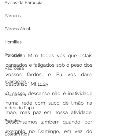
Avisos da Paróquia
Párocos
Pároco Atual
Homilias
Paróquia
“Vinde a Mim todos vós que estais 
cansados e fatigados sob o peso dos 
Padroeira
vossos fardos, e Eu vos darei 
Evangelho
descanso.” Mt 11,25
O nosso descanso não é inatividade 
Aconteceu
numa rede com suco de limão na 
Video do Papa
mão, mas paz em nossa atividade. 
Boletim
Descansamos também quando, por 
exemplo no Domingo, em vez do 
Boletim Kids