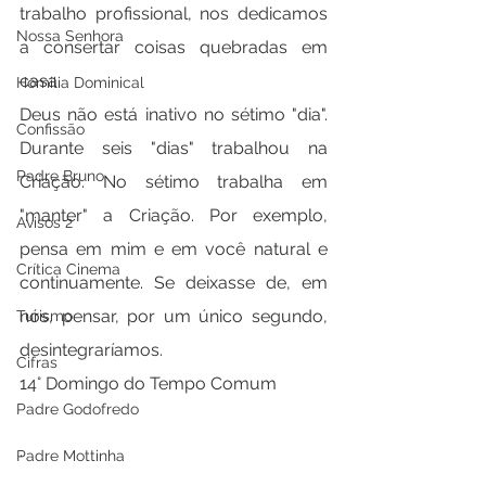
trabalho profissional, nos dedicamos 
Nossa Senhora
a consertar coisas quebradas em 
casa. 
Homilia Dominical
Deus não está inativo no sétimo "dia". 
Confissão
Durante seis "dias" trabalhou na 
Padre Bruno
Criação. No sétimo trabalha em 
"manter" a Criação. Por exemplo, 
Avisos 2
pensa em mim e em você natural e 
Crítica Cinema
continuamente. Se deixasse de, em 
nós, pensar, por um único segundo, 
Turismo
desintegraríamos.
Cifras
14° Domingo do Tempo Comum
Padre Godofredo
.
Padre Mottinha