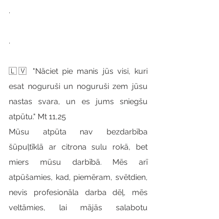
.
.
🇱🇻 "Nāciet pie manis jūs visi, kuri 
esat noguruši un noguruši zem jūsu 
nastas svara, un es jums sniegšu 
atpūtu." Mt 11,25
Mūsu atpūta nav bezdarbība 
šūpuļtīklā ar citrona sulu rokā, bet 
miers mūsu darbībā. Mēs arī 
atpūšamies, kad, piemēram, svētdien, 
nevis profesionāla darba dēļ, mēs 
veltāmies, lai mājās salabotu 