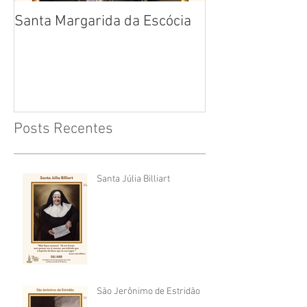
Santa Margarida da Escócia
Santa Teresa B
Cruz
Posts Recentes
Santa Júlia Billiart
São Jerônimo de Estridão