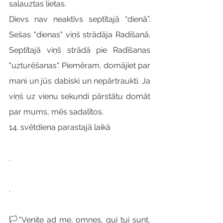
salauztas lietas.
Dievs nav neaktīvs septītajā “dienā”. 
Sešas "dienas" viņš strādāja Radīšanā. 
Septītajā viņš strādā pie Radīšanas 
"uzturēšanas". Piemēram, domājiet par 
mani un jūs dabiski un nepārtraukti. Ja 
viņš uz vienu sekundi pārstātu domāt 
par mums, mēs sadalītos.
14. svētdiena parastajā laikā
.
.
🏳"Venite ad me, omnes, qui tui sunt, 