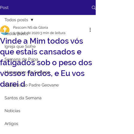
Post
Todos posts
Pascom NS da Gloria
5 de jul. de 2020
3 min de leitura
Todos posts
Vinde a Mim todos vós
Igreja que Sofre
que estais cansados e
Semana do Papa
fatigados sob o peso dos
vossos fardos, e Eu vos
Mensagem da Semana
darei d
Palavras do Padre Geovane
Santos da Semana
Notícias
Artigos