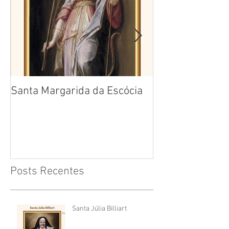
Santa Margarida da Escócia
Santa Teresa B
Cruz
Posts Recentes
Santa Júlia Billiart