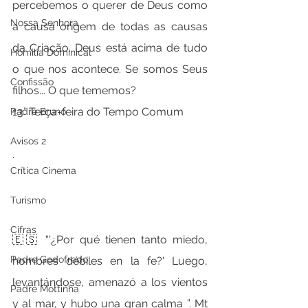
percebemos o querer de Deus como 
Nossa Senhora
a causa origem de todas as causas 
da Criação. Deus está acima de tudo 
Homilia Dominical
o que nos acontece. Se somos Seus 
Confissão
filhos... O que tememos?   
13° Terça-feira do Tempo Comum
Padre Bruno
Avisos 2
.
Crítica Cinema
.
Turismo
Cifras
🇪🇸 “'¿Por qué tienen tanto miedo, 
Padre Godofredo
hombres débiles en la fe?' Luego, 
levantándose, amenazó a los vientos 
Padre Mottinha
y al mar, y hubo una gran calma ”. Mt 