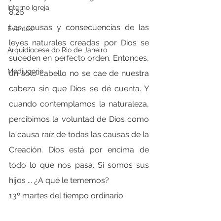
Interno Igreja
8,26
Las causas y consecuencias de las 
Eventos
leyes naturales creadas por Dios se 
Arquidiocese do Rio de Janeiro
suceden en perfecto orden. Entonces, 
Medjugorje
un solo cabello no se cae de nuestra 
cabeza sin que Dios se dé cuenta. Y 
cuando contemplamos la naturaleza, 
percibimos la voluntad de Dios como 
la causa raíz de todas las causas de la 
Creación. Dios está por encima de 
todo lo que nos pasa. Si somos sus 
hijos ... ¿A qué le tememos?
13º martes del tiempo ordinario