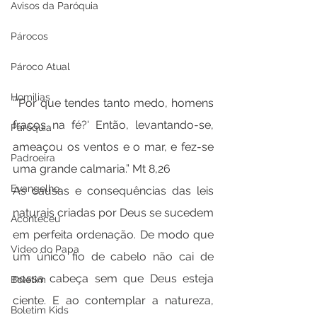
Avisos da Paróquia
Párocos
Pároco Atual
Homilias
“'Por que tendes tanto medo, homens 
fracos na fé?' Então, levantando-se, 
Paróquia
ameaçou os ventos e o mar, e fez-se 
Padroeira
uma grande calmaria.” Mt 8,26
Evangelho
As causas e consequências das leis 
naturais criadas por Deus se sucedem 
Aconteceu
em perfeita ordenação. De modo que 
Video do Papa
um único fio de cabelo não cai de 
nossa cabeça sem que Deus esteja 
Boletim
ciente. E ao contemplar a natureza, 
Boletim Kids