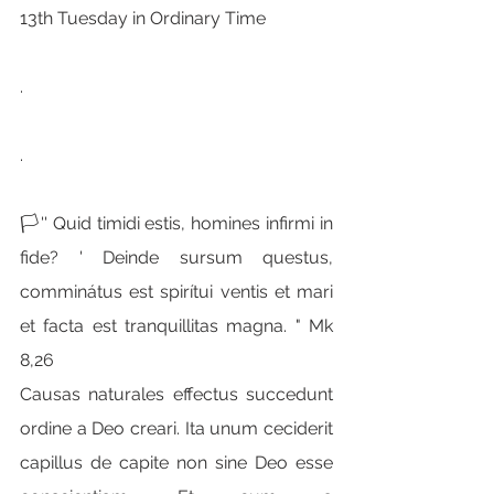
13th Tuesday in Ordinary Time
.
.
🏳'' Quid timidi estis, homines infirmi in 
fide? ' Deinde sursum questus, 
comminátus est spirítui ventis et mari 
et facta est tranquillitas magna. " Mk 
8,26
Causas naturales effectus succedunt 
ordine a Deo creari. Ita unum ceciderit 
capillus de capite non sine Deo esse 