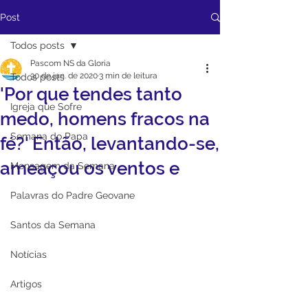
Post
Todos posts
Pascom NS da Gloria
30 de jun. de 2020
3 min de leitura
Todos posts
'Por que tendes tanto
Igreja que Sofre
medo, homens fracos na
Semana do Papa
fé?' Então, levantando-se,
ameaçou os ventos e
Mensagem da Semana
Palavras do Padre Geovane
Santos da Semana
Notícias
Artigos