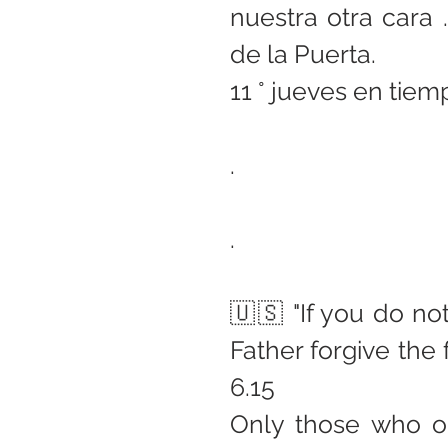
nuestra otra cara .
de la Puerta.
11 ° jueves en tiem
.
.
🇺🇸 "If you do not
Father forgive the 
6.15
Only those who op