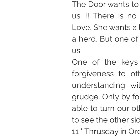
The Door wants to 
us !!! There is no 
Love. She wants a l
a herd. But one of 
us.
One of the keys 
forgiveness to ot
understanding wit
grudge. Only by fol
able to turn our ot
to see the other si
11 ° Thrusday in Or