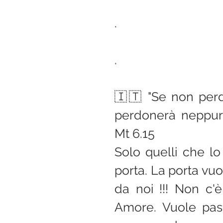
.
.
🇮🇹 "Se non perd
perdonerà neppure
Mt 6.15
Solo quelli che lo
porta. La porta vuo
da noi !!! Non c'è 
Amore. Vuole pas