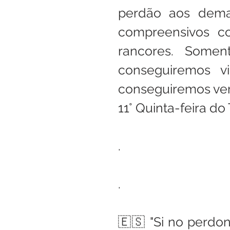
perdão aos demai
compreensivos c
rancores. Soment
conseguiremos vi
conseguiremos ver 
11° Quinta-feira 
.
.
🇪🇸 "Si no perdo