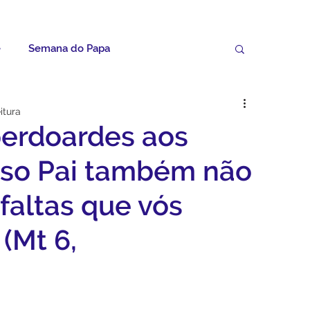
e
Semana do Papa
Palavras do Padre Geovane
itura
perdoardes aos
ícias
Artigos
Avisos da Paróquia
so Pai também não
faltas que vós
Homilias
Paróquia
Padroeira
(Mt 6,
Video do Papa
Boletim