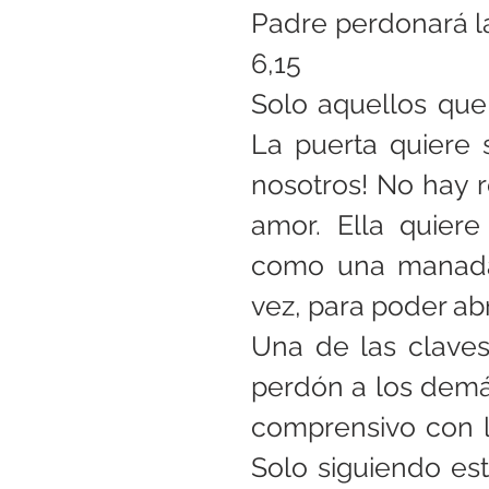
Padre perdonará la
6,15
Solo aquellos que 
La puerta quiere 
nosotros! No hay re
amor. Ella quier
como una manada.
vez, para poder ab
Una de las claves 
perdón a los demás
comprensivo con l
Solo siguiendo es