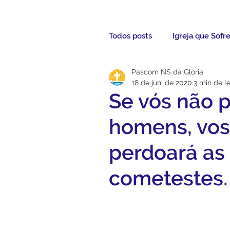
Todos posts
Igreja que Sofr
Pascom NS da Gloria
Mensagem da Semana
18 de jun. de 2020
3 min de le
Se vós não 
Santos da Semana
Not
homens, vos
perdoará as 
Párocos
Pároco Atual
cometestes. 
Evangelho
Aconteceu