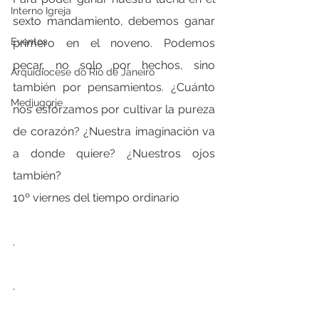
Interno Igreja
sexto mandamiento, debemos ganar 
Eventos
primero en el noveno. Podemos 
pecar, no solo por hechos, sino 
Arquidiocese do Rio de Janeiro
también por pensamientos. ¿Cuánto 
Medjugorje
nos esforzamos por cultivar la pureza 
de corazón? ¿Nuestra imaginación va 
a donde quiere? ¿Nuestros ojos 
también?
10º viernes del tiempo ordinario
.
.