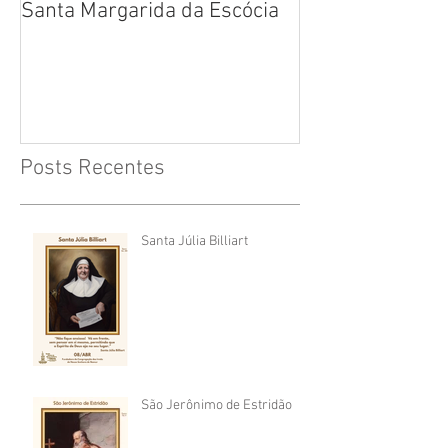
Santa Margarida da Escócia
Santa Teresa B
Cruz
Posts Recentes
Santa Júlia Billiart
São Jerônimo de Estridão