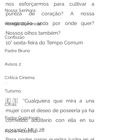
nos esforçarmos para cultivar a 
Nossa Senhora
pureza de coração? A nossa 
imaginação anda por onde quer?  
Homilia Dominical
Nossos olhos também?
Confissão
10° sexta-feira do Tempo Comum
Padre Bruno
.
Avisos 2
Crítica Cinema
.
Turismo
🇪🇸 "Cualquiera que mira a una 
Cifras
mujer con el deseo de poseerla ya ha 
Padre Godofredo
cometido adulterio con ella en su 
corazón". Mt 5,28
Padre Mottinha
Para poder ganar nuestra lucha en el 