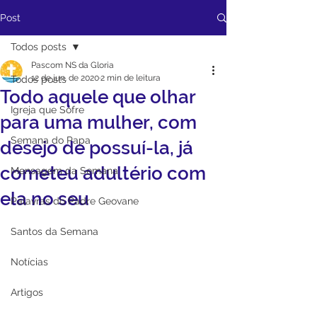
Post
Todos posts
Pascom NS da Gloria
12 de jun. de 2020
2 min de leitura
Todos posts
Todo aquele que olhar
Igreja que Sofre
para uma mulher, com
Semana do Papa
desejo de possuí-la, já
cometeu adultério com
Mensagem da Semana
ela no seu
Palavras do Padre Geovane
Santos da Semana
Notícias
Artigos