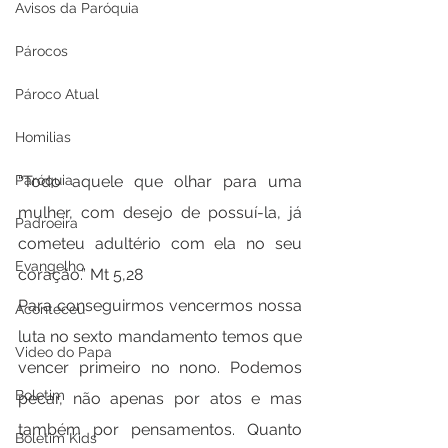
Avisos da Paróquia
Párocos
Pároco Atual
Homilias
Paróquia
“Todo aquele que olhar para uma 
mulher, com desejo de possuí-la, já 
Padroeira
cometeu adultério com ela no seu 
Evangelho
coração.” Mt 5,28
Para conseguirmos vencermos nossa 
Aconteceu
luta no sexto mandamento temos que 
Video do Papa
vencer primeiro no nono. Podemos 
Boletim
pecar, não apenas por atos e mas 
também por pensamentos. Quanto 
Boletim Kids