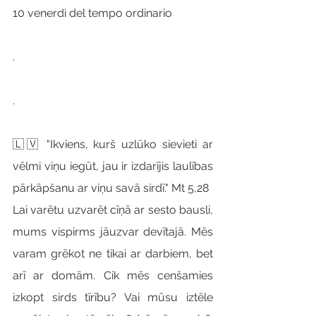
10 venerdì del tempo ordinario
.
.
🇱🇻 "Ikviens, kurš uzlūko sievieti ar 
vēlmi viņu iegūt, jau ir izdarījis laulības 
pārkāpšanu ar viņu savā sirdī." Mt 5,28
Lai varētu uzvarēt cīņā ar sesto bausli, 
mums vispirms jāuzvar devītajā. Mēs 
varam grēkot ne tikai ar darbiem, bet 
arī ar domām. Cik mēs cenšamies 
izkopt sirds tīrību? Vai mūsu iztēle 