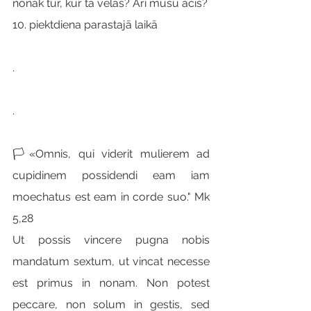
nonāk tur, kur tā vēlas? Arī mūsu acis?
10. piektdiena parastajā laikā
.
.
🏳«Omnis, qui viderit mulierem ad 
cupidinem possidendi eam iam 
moechatus est eam in corde suo." Mk 
5,28
Ut possis vincere pugna nobis 
mandatum sextum, ut vincat necesse 
est primus in nonam. Non potest 
peccare, non solum in gestis, sed 