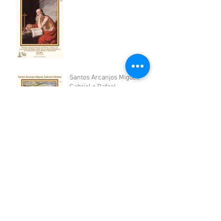
Santos Arcanjos Miguel,
Gabriel e Rafael
São Venceslau da Boêmia