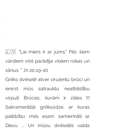
.
.
🇱🇻 "Lai miers ir ar jums." Pēc šiem 
vārdiem viņš parādīja viņiem rokas un 
sānus. ” Jn 20,19-20
Grēks dvēselē atver virulentu brūci un 
ienirst mūs satrauktu neatbilstību 
virpulī. Brūces, kurām ir zāles !!! 
Sakramentālā grēksūdze, ar kuras 
palīdzību mēs esam samierināti ar 
Dievu ... Un mūsu dvēselēs valda 