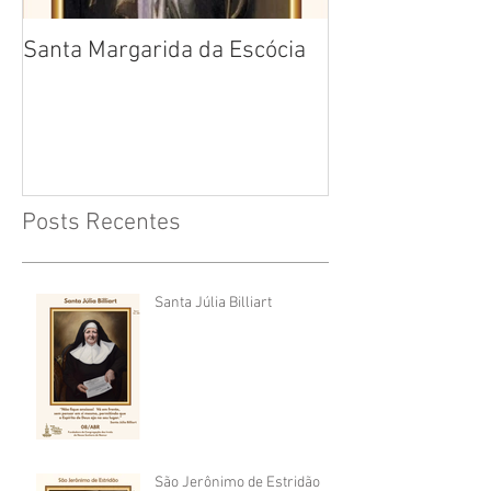
Santa Margarida da Escócia
Santa Teresa B
Cruz
Posts Recentes
Santa Júlia Billiart
São Jerônimo de Estridão