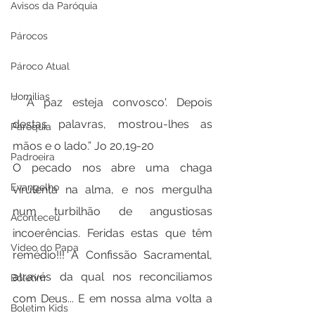
Avisos da Paróquia
Párocos
Pároco Atual
Homilias
“ 'A paz esteja convosco'. Depois 
destas palavras, mostrou-lhes as 
Paróquia
mãos e o lado.” Jo 20,19-20
Padroeira
O pecado nos abre uma chaga 
Evangelho
virulenta na alma, e nos mergulha 
num turbilhão de angustiosas 
Aconteceu
incoerências. Feridas estas que têm 
Video do Papa
remédio!!! A Confissão Sacramental, 
através da qual nos reconciliamos 
Boletim
com Deus... E em nossa alma volta a 
Boletim Kids