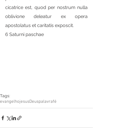
cicatrice est, quod per nostrum nulla 
oblivione deleatur ex opera 
apostolatus et caritatis exposcit.
6 Saturni paschae
Tags:
evangelho
jesus
Deus
palavra
fé