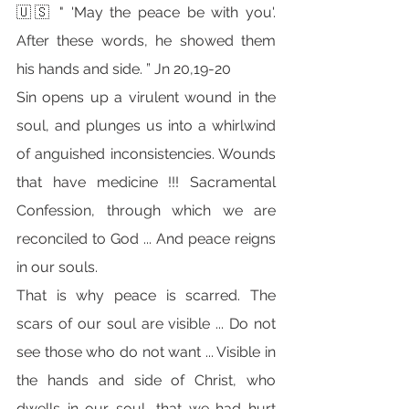
🇺🇸 " 'May the peace be with you'. 
After these words, he showed them 
his hands and side. ” Jn 20,19-20
Sin opens up a virulent wound in the 
soul, and plunges us into a whirlwind 
of anguished inconsistencies. Wounds 
that have medicine !!! Sacramental 
Confession, through which we are 
reconciled to God ... And peace reigns 
in our souls.
That is why peace is scarred. The 
scars of our soul are visible ... Do not 
see those who do not want ... Visible in 
the hands and side of Christ, who 
dwells in our soul, that we had hurt 