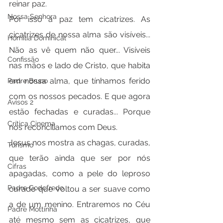
reinar paz.
Nossa Senhora
Por isso a paz tem cicatrizes. As 
cicatrizes de nossa alma são visíveis... 
Homilia Dominical
Não as vê quem não quer... Visíveis 
Confissão
nas mãos e lado de Cristo, que habita 
em nossa alma, que tínhamos ferido 
Padre Bruno
com os nossos pecados. E que agora 
Avisos 2
estão fechadas e curadas... Porque 
Crítica Cinema
nos reconciliamos com Deus.
Jesus nos mostra as chagas, curadas, 
Turismo
que terão ainda que ser por nós 
Cifras
apagadas, como a pele do leproso 
Padre Godofredo
curado que voltou a ser suave como 
a de um menino. Entraremos no Céu 
Padre Mottinha
até mesmo sem as cicatrizes, que 