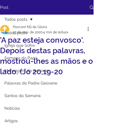
Post
Todos posts
Pascom NS da Gloria
23 de mai. de 2020
4 min de leitura
Todos posts
'A paz esteja convosco'.
Igreja que Sofre
Depois destas palavras,
Semana do Papa
mostrou-lhes as mãos e o
lado. (Jo 20,19-20
Mensagem da Semana
Palavras do Padre Geovane
Santos da Semana
Notícias
Artigos