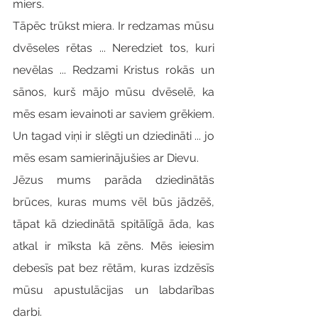
miers.
Tāpēc trūkst miera. Ir redzamas mūsu 
dvēseles rētas ... Neredziet tos, kuri 
nevēlas ... Redzami Kristus rokās un 
sānos, kurš mājo mūsu dvēselē, ka 
mēs esam ievainoti ar saviem grēkiem. 
Un tagad viņi ir slēgti un dziedināti ... jo 
mēs esam samierinājušies ar Dievu.
Jēzus mums parāda dziedinātās 
brūces, kuras mums vēl būs jādzēš, 
tāpat kā dziedinātā spitālīgā āda, kas 
atkal ir mīksta kā zēns. Mēs ieiesim 
debesīs pat bez rētām, kuras izdzēsīs 
mūsu apustulācijas un labdarības 
darbi.