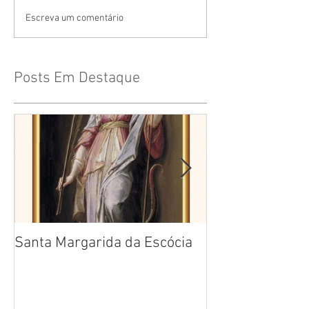
Escreva um comentário
Posts Em Destaque
Santa Margarida da Escócia
Santa Teresa B
Cruz