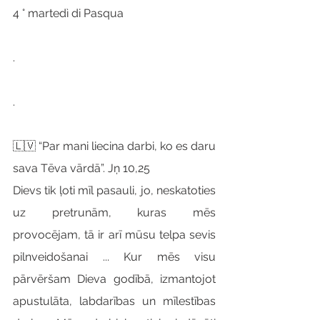
4 ° martedì di Pasqua
.
.
🇱🇻 “Par mani liecina darbi, ko es daru 
sava Tēva vārdā”. Jņ 10,25
Dievs tik ļoti mīl pasauli, jo, neskatoties 
uz pretrunām, kuras mēs 
provocējam, tā ir arī mūsu telpa sevis 
pilnveidošanai ... Kur mēs visu 
pārvēršam Dieva godībā, izmantojot 
apustulāta, labdarības un mīlestības 