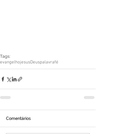
Tags:
evangelho
jesus
Deus
palavra
fé
Comentários