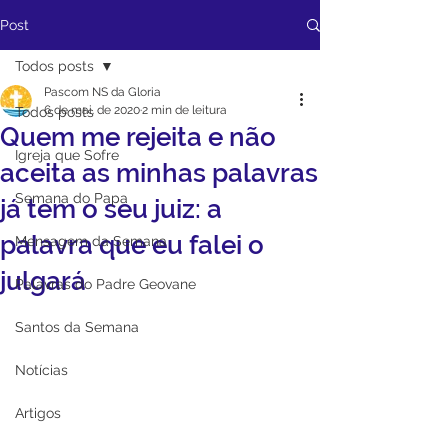
Post
Todos posts
Pascom NS da Gloria
6 de mai. de 2020
2 min de leitura
Todos posts
Quem me rejeita e não
Igreja que Sofre
aceita as minhas palavras
Semana do Papa
já tem o seu juiz: a
palavra que eu falei o
Mensagem da Semana
julgará
Palavras do Padre Geovane
Santos da Semana
Notícias
Artigos