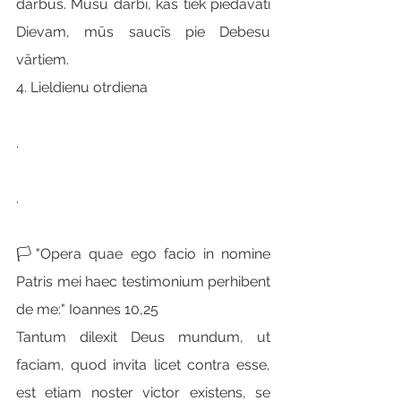
darbus. Mūsu darbi, kas tiek piedāvāti 
Dievam, mūs saucīs pie Debesu 
vārtiem.
4. Lieldienu otrdiena
.
.
🏳"Opera quae ego facio in nomine 
Patris mei haec testimonium perhibent 
de me:" Ioannes 10,25
Tantum dilexit Deus mundum, ut 
faciam, quod invita licet contra esse, 
est etiam noster victor existens, se 