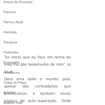
Avisos da Paróquia
Párocos
Pároco Atual
Homilias
Paróquia
Padroeira
“As obras que eu faço em nome do 
Evangelho
meu Pai dão testemunho de mim” Jo 
10,25
Aconteceu
Deus ama tanto o mundo, pois, 
Video do Papa
apesar das contradições que 
Boletim
provocamos, é também nosso 
espaço de auto-superação... Onde 
Boletim Kids