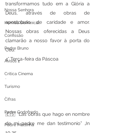
transformamos tudo em a Glória a 
Nossa Senhora
Deus, através de obras de 
apostolado, de caridade e amor. 
Homilia Dominical
Nossas obras oferecidas a Deus 
Confissão
clamarão a nosso favor à porta do 
Padre Bruno
Céu.
4° Terça-feira da Páscoa
Avisos 2
Crítica Cinema
.
Turismo
.
Cifras
Padre Godofredo
🇪🇸 “Las obras que hago en nombre 
de mi padre me dan testimonio” Jn 
Padre Mottinha
10,25