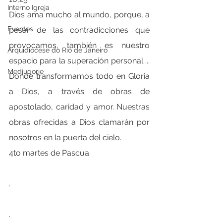
Interno Igreja
Dios ama mucho al mundo, porque, a 
Eventos
pesar de las contradicciones que 
provocamos, también es nuestro 
Arquidiocese do Rio de Janeiro
espacio para la superación personal ... 
Medjugorje
Donde transformamos todo en Gloria 
a Dios, a través de obras de 
apostolado, caridad y amor. Nuestras 
obras ofrecidas a Dios clamarán por 
nosotros en la puerta del cielo.
4to martes de Pascua
.
.