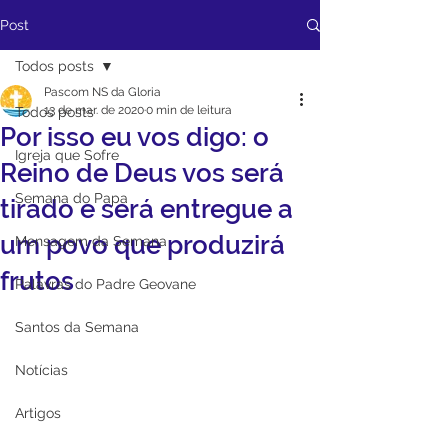
Post
Todos posts
Pascom NS da Gloria
13 de mar. de 2020
0 min de leitura
Todos posts
Por isso eu vos digo: o
Igreja que Sofre
Reino de Deus vos será
Semana do Papa
tirado e será entregue a
um povo que produzirá
Mensagem da Semana
frutos
Palavras do Padre Geovane
Santos da Semana
Notícias
Artigos