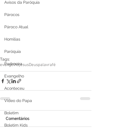
Avisos da Paróquia
Párocos
Pároco Atual
Homilias
Paróquia
Tags:
Padroeira
evangelho
jesus
Deus
palavra
fé
Evangelho
Aconteceu
Video do Papa
Boletim
Comentários
Boletim Kids