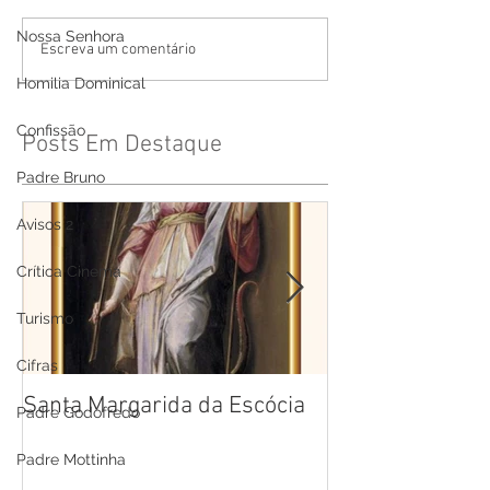
Nossa Senhora
Escreva um comentário
Homilia Dominical
Confissão
Posts Em Destaque
Padre Bruno
Avisos 2
Crítica Cinema
Turismo
Cifras
Santa Margarida da Escócia
Santa Teresa B
Padre Godofredo
Cruz
Padre Mottinha