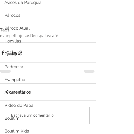
Avisos da Paróquia
Párocos
Pároco Atual
Tags:
evangelho
jesus
Deus
palavra
fé
Homilias
Paróquia
Padroeira
Evangelho
Comentários
Aconteceu
Video do Papa
Escreva um comentário
Boletim
Boletim Kids