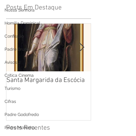
Posts Em Destaque
Nossa Senhora
Homilia Dominical
Confissão
Padre Bruno
Avisos 2
Crítica Cinema
Santa Margarida da Escócia
Santa Teresa B
Cruz
Turismo
Cifras
Padre Godofredo
Posts Recentes
Padre Mottinha