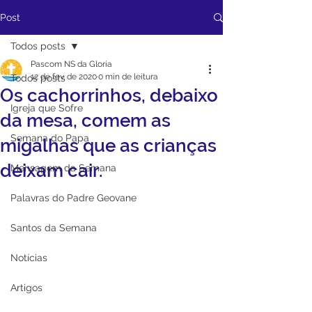
Post
Todos posts
Pascom NS da Gloria
12 de fev. de 2020
0 min de leitura
Todos posts
Os cachorrinhos, debaixo
Igreja que Sofre
da mesa, comem as
Semana do Papa
migalhas que as crianças
deixam cair.
Mensagem da Semana
Palavras do Padre Geovane
Santos da Semana
Notícias
Artigos