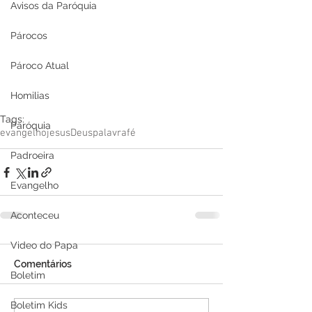
Avisos da Paróquia
Párocos
Pároco Atual
Homilias
Tags:
Paróquia
evangelho
jesus
Deus
palavra
fé
Padroeira
Evangelho
Aconteceu
Video do Papa
Comentários
Boletim
Boletim Kids