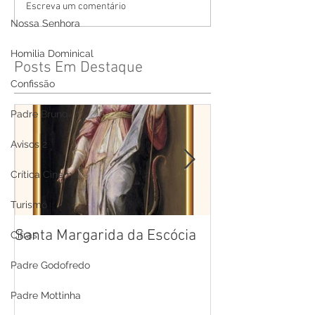
Escreva um comentário
Nossa Senhora
Homilia Dominical
Posts Em Destaque
Confissão
Padre Bruno
Avisos 2
Crítica Cinema
Turismo
Santa Margarida da Escócia
Santa Teresa B
Cifras
Cruz
Padre Godofredo
Padre Mottinha