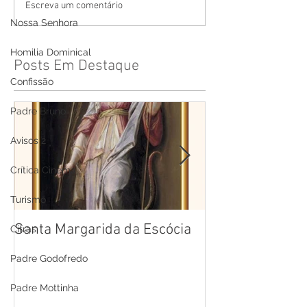
Escreva um comentário
Nossa Senhora
Homilia Dominical
Posts Em Destaque
Confissão
Padre Bruno
Avisos 2
Crítica Cinema
Turismo
Santa Margarida da Escócia
Santa Teresa B
Cifras
Cruz
Padre Godofredo
Padre Mottinha