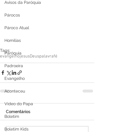
Avisos da Paróquia
Párocos
Pároco Atual
Homilias
Tags:
Paróquia
evangelho
jesus
Deus
palavra
fé
Padroeira
Evangelho
Aconteceu
Video do Papa
Comentários
Boletim
Boletim Kids