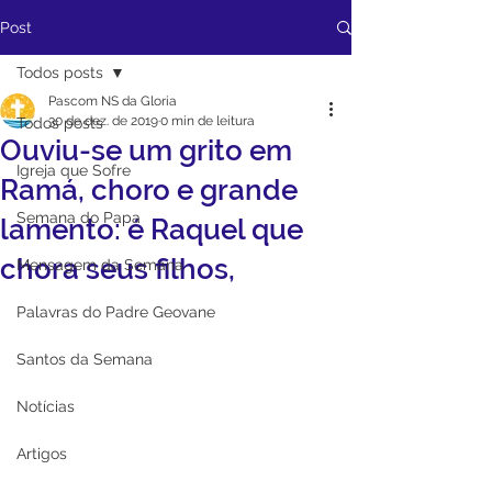
Post
Todos posts
Pascom NS da Gloria
30 de dez. de 2019
0 min de leitura
Todos posts
Ouviu-se um grito em
Igreja que Sofre
Ramá, choro e grande
Semana do Papa
lamento: é Raquel que
chora seus filhos,
Mensagem da Semana
Palavras do Padre Geovane
Santos da Semana
Notícias
Artigos