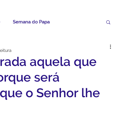
e
Semana do Papa
Palavras do Padre Geovane
eitura
rada aquela que
ícias
Artigos
Avisos da Paróquia
orque será
 que o Senhor lhe
Homilias
Paróquia
Padroeira
Video do Papa
Boletim