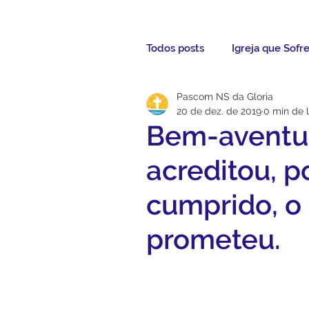
Todos posts
Igreja que Sofr
Pascom NS da Gloria
Mensagem da Semana
20 de dez. de 2019
0 min de l
Bem-aventu
Santos da Semana
Not
acreditou, p
cumprido, o
Párocos
Pároco Atual
prometeu.
Evangelho
Aconteceu