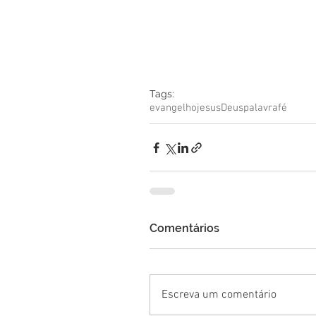
Tags:
evangelho
jesus
Deus
palavra
fé
Comentários
Escreva um comentário