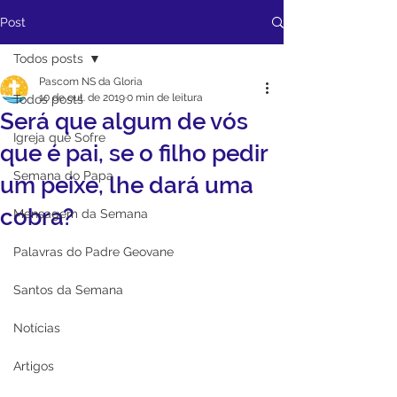
Post
Todos posts
Pascom NS da Gloria
10 de out. de 2019
0 min de leitura
Todos posts
Será que algum de vós
Igreja que Sofre
que é pai, se o filho pedir
Semana do Papa
um peixe, lhe dará uma
cobra?
Mensagem da Semana
Palavras do Padre Geovane
Santos da Semana
Notícias
Artigos