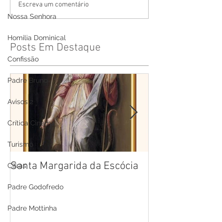
Escreva um comentário
Nossa Senhora
Homilia Dominical
Posts Em Destaque
Confissão
Padre Bruno
Avisos 2
Crítica Cinema
Turismo
Santa Margarida da Escócia
Santa Teresa B
Cifras
Cruz
Padre Godofredo
Padre Mottinha