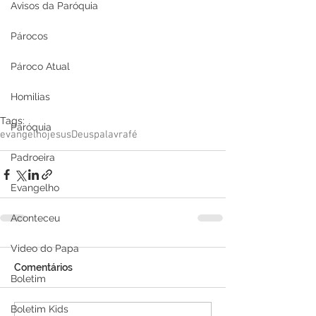
Avisos da Paróquia
Párocos
Pároco Atual
Homilias
Tags:
Paróquia
evangelho
jesus
Deus
palavra
fé
Padroeira
Evangelho
Aconteceu
Video do Papa
Comentários
Boletim
Boletim Kids