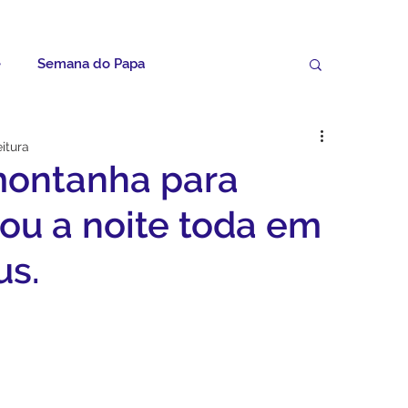
e
Semana do Papa
Palavras do Padre Geovane
itura
 montanha para
ícias
Artigos
Avisos da Paróquia
sou a noite toda em
us.
Homilias
Paróquia
Padroeira
Video do Papa
Boletim