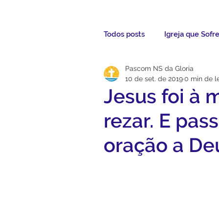
Todos posts
Igreja que Sofr
Pascom NS da Gloria
Mensagem da Semana
10 de set. de 2019
0 min de le
Jesus foi à
Santos da Semana
Not
rezar. E pas
oração a De
Párocos
Pároco Atual
Evangelho
Aconteceu