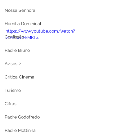
Nossa Senhora
Homilia Dominical
https://www.youtube.com/watch?
Confissão
v=HEcznHrMKL4
Padre Bruno
Avisos 2
Crítica Cinema
Turismo
Cifras
Padre Godofredo
Padre Mottinha