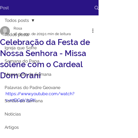
Post
Todos posts
Rosa
16 de ago. de 2019
1 min de leitura
Todos posts
Celebração da Festa de
Igreja que Sofre
Nossa Senhora - Missa
Semana do Papa
solene com o Cardeal
Dom Orani
Mensagem da Semana
Palavras do Padre Geovane
https://www.youtube.com/watch?
v=n7DGpVJ5RtI
Santos da Semana
Notícias
Artigos