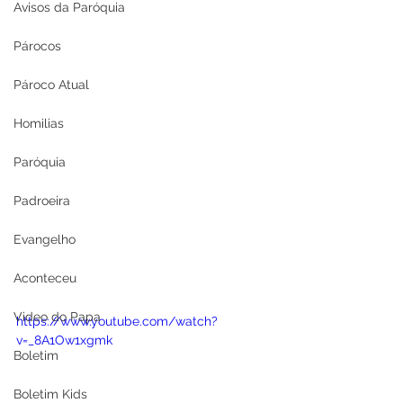
Avisos da Paróquia
Párocos
Pároco Atual
Homilias
Paróquia
Padroeira
Evangelho
Aconteceu
Video do Papa
https://www.youtube.com/watch?
v=_8A1Ow1xgmk
Boletim
Boletim Kids