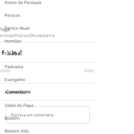
Avisos da Paróquia
Párocos
Pároco Atual
Tags:
evangelho
jesus
Deus
palavra
Homilias
Paróquia
Padroeira
Evangelho
Comentários
Aconteceu
Video do Papa
Escreva um comentário
Boletim
Boletim Kids