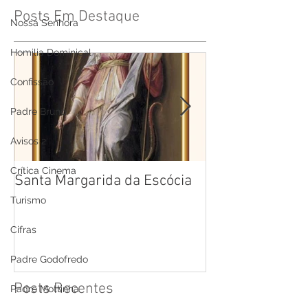
Posts Em Destaque
Nossa Senhora
Homilia Dominical
Confissão
Padre Bruno
Avisos 2
Crítica Cinema
Santa Margarida da Escócia
Santa Teresa B
Cruz
Turismo
Cifras
Padre Godofredo
Posts Recentes
Padre Mottinha