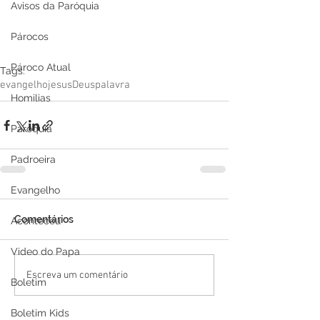
Avisos da Paróquia
Párocos
Pároco Atual
Tags:
evangelho
jesus
Deus
palavra
Homilias
Paróquia
Padroeira
Evangelho
Comentários
Aconteceu
Video do Papa
Escreva um comentário
Boletim
Boletim Kids