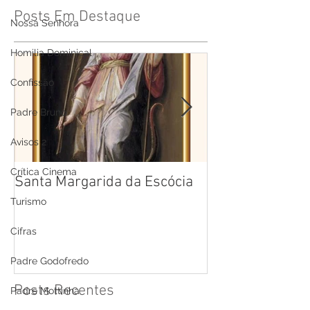
Posts Em Destaque
Nossa Senhora
Homilia Dominical
Confissão
Padre Bruno
Avisos 2
Crítica Cinema
Santa Margarida da Escócia
Santa Teresa B
Cruz
Turismo
Cifras
Padre Godofredo
Posts Recentes
Padre Mottinha