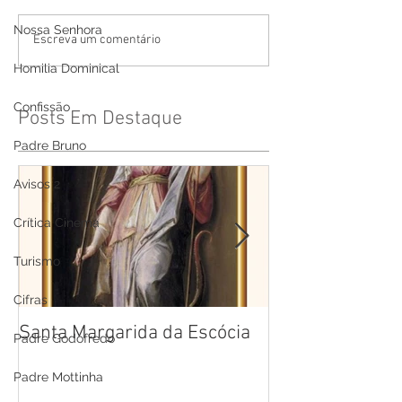
Nossa Senhora
Escreva um comentário
Homilia Dominical
Confissão
Posts Em Destaque
Padre Bruno
Avisos 2
Crítica Cinema
Turismo
Cifras
Santa Margarida da Escócia
Santa Teresa B
Padre Godofredo
Cruz
Padre Mottinha