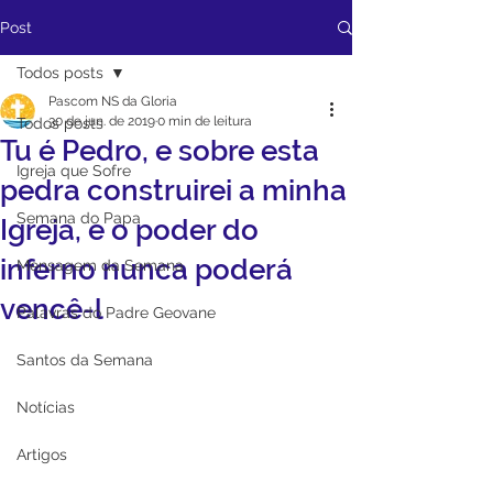
Post
Todos posts
Pascom NS da Gloria
30 de jun. de 2019
0 min de leitura
Todos posts
Tu é Pedro, e sobre esta
Igreja que Sofre
pedra construirei a minha
Semana do Papa
Igreja, e o poder do
inferno nunca poderá
Mensagem da Semana
vencê-l
Palavras do Padre Geovane
Santos da Semana
Notícias
Artigos