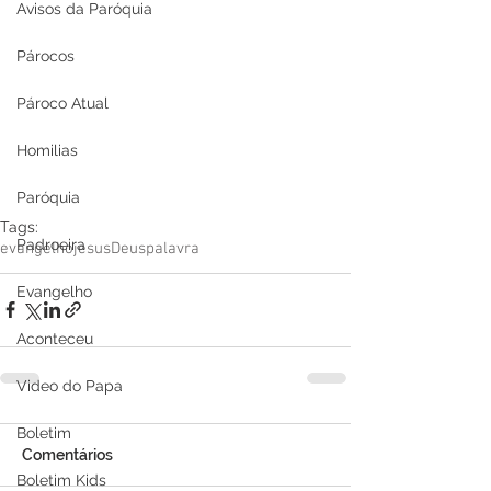
Avisos da Paróquia
Párocos
Pároco Atual
Homilias
Paróquia
Tags:
Padroeira
evangelho
jesus
Deus
palavra
Evangelho
Aconteceu
Video do Papa
Boletim
Comentários
Boletim Kids