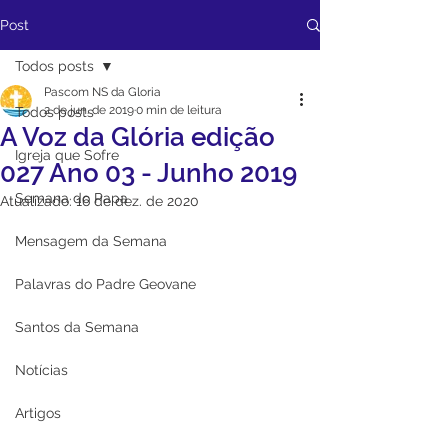
Post
Todos posts
Pascom NS da Gloria
2 de jun. de 2019
0 min de leitura
Todos posts
A Voz da Glória edição
Igreja que Sofre
027 Ano 03 - Junho 2019
Semana do Papa
Atualizado:
16 de dez. de 2020
Mensagem da Semana
Palavras do Padre Geovane
Santos da Semana
Notícias
Artigos