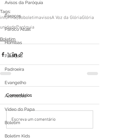
Avisos da Paróquia
Tags:
Párocos
informação
boletim
avisos
A Voz da Glória
Glória
unidade
Paróquia
Pároco Atual
Boletim
Homilias
Paróquia
Padroeira
Evangelho
Comentários
Aconteceu
Video do Papa
Escreva um comentário
Boletim
Boletim Kids