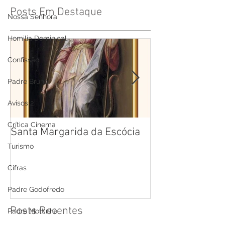
Posts Em Destaque
Nossa Senhora
Homilia Dominical
Confissão
Padre Bruno
Avisos 2
Crítica Cinema
Santa Margarida da Escócia
Santa Teresa B
Cruz
Turismo
Cifras
Padre Godofredo
Posts Recentes
Padre Mottinha