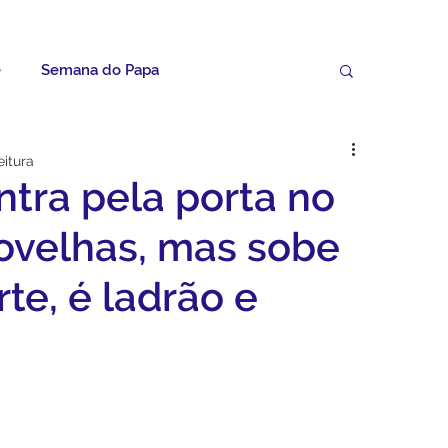
e
Semana do Papa
Palavras do Padre Geovane
eitura
tra pela porta no
ícias
Artigos
Avisos da Paróquia
 ovelhas, mas sobe
rte, é ladrão e
Homilias
Paróquia
Padroeira
Video do Papa
Boletim