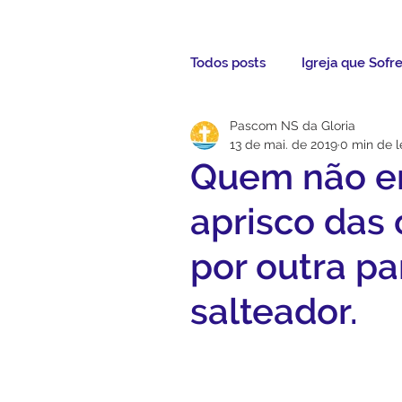
Todos posts
Igreja que Sofr
Pascom NS da Gloria
Mensagem da Semana
13 de mai. de 2019
0 min de l
Quem não en
Santos da Semana
Not
aprisco das
por outra pa
Párocos
Pároco Atual
salteador.
Evangelho
Aconteceu