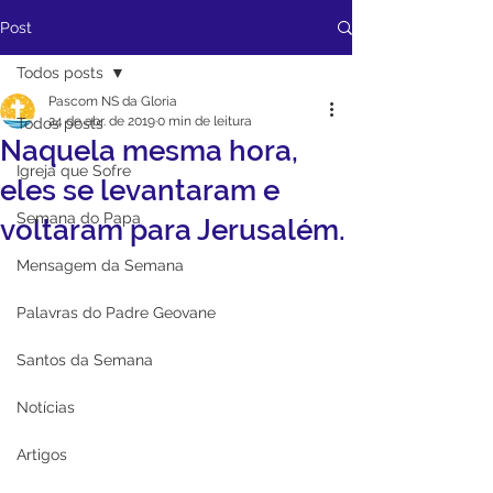
Post
Todos posts
Pascom NS da Gloria
24 de abr. de 2019
0 min de leitura
Todos posts
Naquela mesma hora,
Igreja que Sofre
eles se levantaram e
Semana do Papa
voltaram para Jerusalém.
Mensagem da Semana
Palavras do Padre Geovane
Santos da Semana
Notícias
Artigos