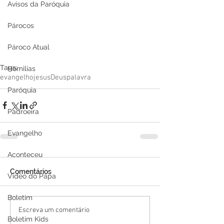
Avisos da Paróquia
Párocos
Pároco Atual
Tags:
Homilias
evangelho
jesus
Deus
palavra
Paróquia
Padroeira
Evangelho
Aconteceu
Comentários
Video do Papa
Boletim
Escreva um comentário
Boletim Kids