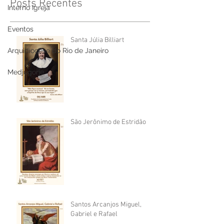
Posts Recentes
Interno Igreja
Eventos
Santa Júlia Billiart
Arquidiocese do Rio de Janeiro
Medjugorje
São Jerônimo de Estridão
Santos Arcanjos Miguel,
Gabriel e Rafael