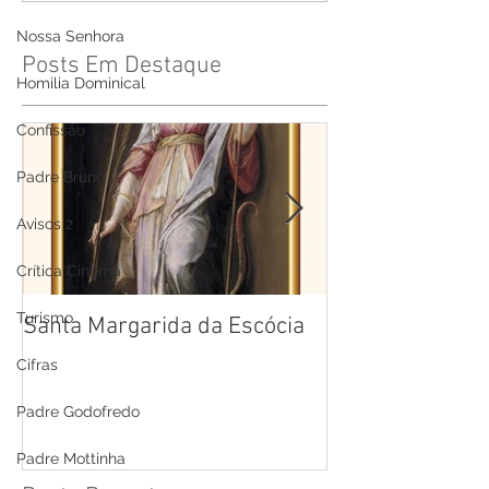
Nossa Senhora
Posts Em Destaque
Homilia Dominical
Confissão
Padre Bruno
Avisos 2
Crítica Cinema
Turismo
Santa Margarida da Escócia
Santa Teresa B
Cruz
Cifras
Padre Godofredo
Padre Mottinha