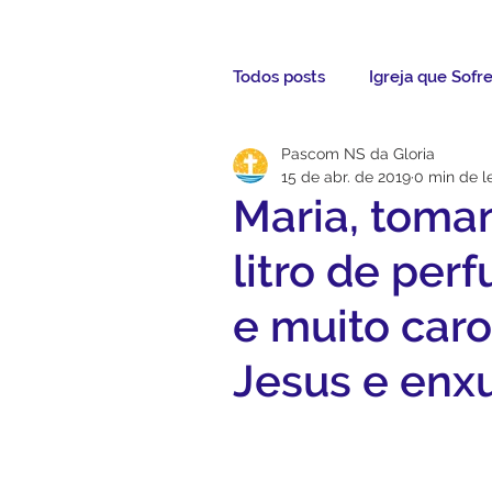
Todos posts
Igreja que Sofr
Pascom NS da Gloria
Mensagem da Semana
15 de abr. de 2019
0 min de le
Maria, toma
Santos da Semana
Not
litro de per
e muito caro
Párocos
Pároco Atual
Jesus e enx
Evangelho
Aconteceu