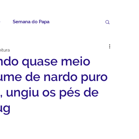
e
Semana do Papa
Palavras do Padre Geovane
itura
ndo quase meio
ícias
Artigos
Avisos da Paróquia
fume de nardo puro
, ungiu os pés de
Homilias
Paróquia
Padroeira
ug
Video do Papa
Boletim