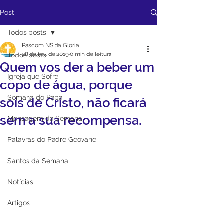
Post
Todos posts
Pascom NS da Gloria
28 de fev. de 2019
0 min de leitura
Todos posts
Quem vos der a beber um
Igreja que Sofre
copo de água, porque
Semana do Papa
sois de Cristo, não ficará
sem a sua recompensa.
Mensagem da Semana
Palavras do Padre Geovane
Santos da Semana
Notícias
Artigos