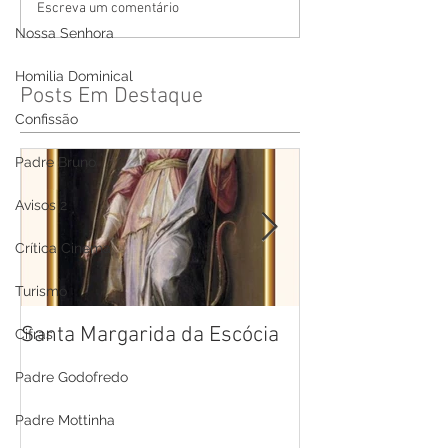
Escreva um comentário
Nossa Senhora
Homilia Dominical
Posts Em Destaque
Confissão
Padre Bruno
Avisos 2
Crítica Cinema
Turismo
Santa Margarida da Escócia
Santa Teresa B
Cifras
Cruz
Padre Godofredo
Padre Mottinha