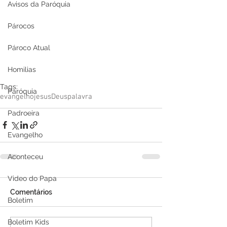
Avisos da Paróquia
Párocos
Pároco Atual
Homilias
Tags:
Paróquia
evangelho
jesus
Deus
palavra
Padroeira
Evangelho
Aconteceu
Video do Papa
Comentários
Boletim
Boletim Kids