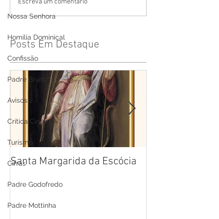
Escreva um comentário
Nossa Senhora
Homilia Dominical
Posts Em Destaque
Confissão
Padre Bruno
Avisos 2
Crítica Cinema
Turismo
Santa Margarida da Escócia
Santa Teresa B
Cifras
Cruz
Padre Godofredo
Padre Mottinha